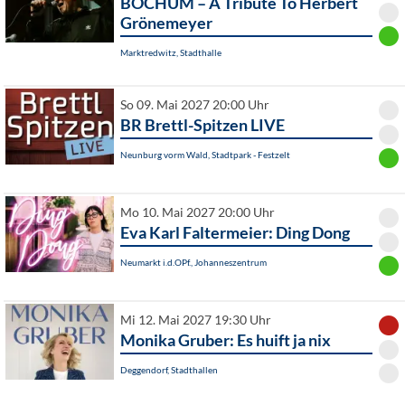
BOCHUM – A Tribute To Herbert
Grönemeyer
Marktredwitz, Stadthalle
So 09. Mai 2027 20:00 Uhr
BR Brettl-Spitzen LIVE
Neunburg vorm Wald, Stadtpark - Festzelt
Mo 10. Mai 2027 20:00 Uhr
Eva Karl Faltermeier: Ding Dong
Neumarkt i.d.OPf., Johanneszentrum
Mi 12. Mai 2027 19:30 Uhr
Monika Gruber: Es huift ja nix
Deggendorf, Stadthallen