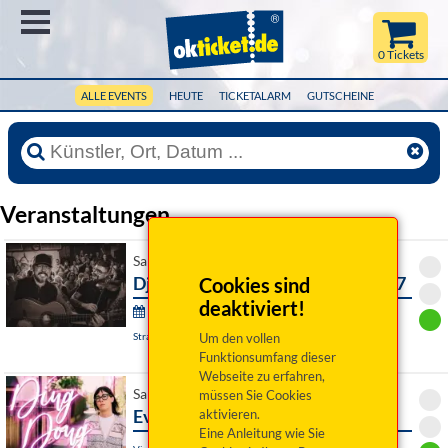
Menü
0 Tickets
ALLE EVENTS
HEUTE
TICKETALARM
GUTSCHEINE
Veranstaltungen
Sa 24. April 2027 20:00 Uhr
Django 3000: unplugged-Tour 2027
Cookies sind
deaktiviert!
30. Straubinger Kleinkunsttage 2026/27:
Straubing, Hotel Asam
Um den vollen
Funktionsumfang dieser
Webseite zu erfahren,
Sa 24. April 2027 20:00 Uhr
müssen Sie Cookies
Eva Karl Faltermeier: Ding Dong
aktivieren.
Eine Anleitung wie Sie