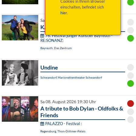
Cookies in Ihrem Browser
einschalten, befindet sich
hier
.
Sa 08. August 2026 19:00 Uhr
KARMA
76. Festival junger Künstler Bayreuth -
RE:SONANZ:
Bayreuth, Das Zentrum
Undine
Schwandorf, Marionettentheater Schwandorf
Sa 08. August 2026 19:30 Uhr
A tribute to Bob Dylan - Oldfolks &
Friends
PALAZZO - Festival :
Regensburg, Thon-Dittmer-Palais