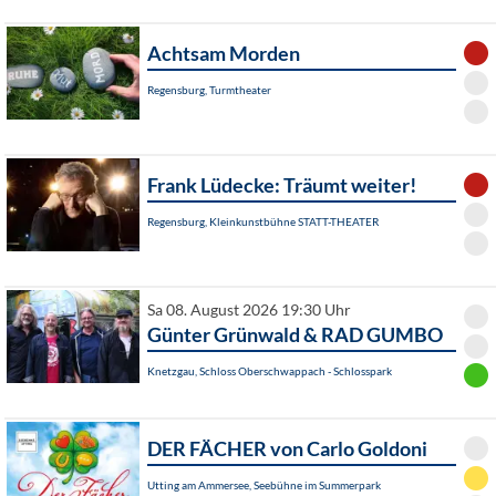
Achtsam Morden
Regensburg, Turmtheater
Frank Lüdecke: Träumt weiter!
Regensburg, Kleinkunstbühne STATT-THEATER
Sa 08. August 2026 19:30 Uhr
Günter Grünwald & RAD GUMBO
Knetzgau, Schloss Oberschwappach - Schlosspark
DER FÄCHER von Carlo Goldoni
Utting am Ammersee, Seebühne im Summerpark