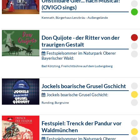
Unstillbare Gier... nach Musical!
(OVIGO sings)
Kemnath, Bürgerhaus Lenzbräu - Außengelände
Don Quijote - der Ritter von der
traurigen Gestalt
Festspielsommer im Naturpark Oberer
Bayerischer Wald:
Bad Kötzting, Freilichtbühne auf dem Ludwigsberg
Jockels boarische Grusel Gschicht
Jockels boarische Grusel Gschicht:
Runding, Burgruine
Festspiel: Trenck der Pandur vor
Waldmünchen
Festspielsommer im Naturpark Oberer