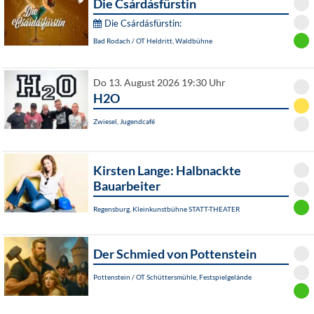
Die Csárdásfürstin
Die Csárdásfürstin:
Bad Rodach / OT Heldritt, Waldbühne
Do 13. August 2026 19:30 Uhr
H2O
Zwiesel, Jugendcafé
Kirsten Lange: Halbnackte
Bauarbeiter
Regensburg, Kleinkunstbühne STATT-THEATER
Der Schmied von Pottenstein
Pottenstein / OT Schüttersmühle, Festspielgelände