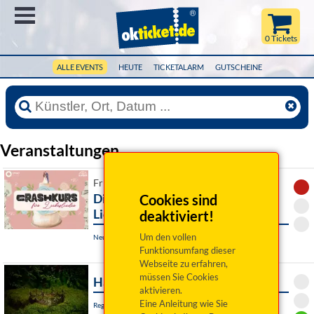
Menü
0 Tickets
ALLE EVENTS
HEUTE
TICKETALARM
GUTSCHEINE
Veranstaltungen
Fr 07. August 2026 19:00 Uhr
Dinner mit Singer: Crashkurs für
Cookies sind
Liebeslieder (Abgesagt » Ersatz)
deaktiviert!
Um den vollen
Neunburg vorm Wald, Schlossgaststätte Kröblitz
Funktionsumfang dieser
Webseite zu erfahren,
müssen Sie Cookies
Hamlet
aktivieren.
Eine Anleitung wie Sie
Regensburg, Akademietheater