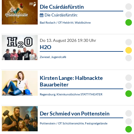
Die Csárdásfürstin
Die Csárdásfürstin:
Bad Rodach / OT Heldritt, Waldbühne
Do 13. August 2026 19:30 Uhr
H2O
Zwiesel, Jugendcafé
Kirsten Lange: Halbnackte
Bauarbeiter
Regensburg, Kleinkunstbühne STATT-THEATER
Der Schmied von Pottenstein
Pottenstein / OT Schüttersmühle, Festspielgelände