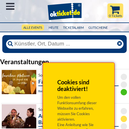
Menü
0 Tickets
ALLE EVENTS
HEUTE
TICKETALARM
GUTSCHEINE
Veranstaltungen
So 09. August 2026 11:00 Uhr
Familienmatinee
Cookies sind
deaktiviert!
Bad Rodach / OT Heldritt, Waldbühne
Um den vollen
Funktionsumfang dieser
Webseite zu erfahren,
So 09. August 2026 16:00 Uhr
müssen Sie Cookies
Andreas Martin Hofmeir, Tuba &
aktivieren.
Barbara Schmelz, Kl
Eine Anleitung wie Sie