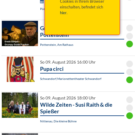
Wurzer Sommerkonzerte:
Cookies in Ihrem Browser
einschalten, befindet sich
Püchersreuth / OT Wurz, Historischer Pfarrhof
hier
.
Grumpy Guide Franken ist in
Pottenstein
Pottenstein, Am Rathaus
So 09. August 2026 16:00 Uhr
Pupa circi
Schwandorf, Marionettentheater Schwandorf
So 09. August 2026 18:00 Uhr
Wilde Zeiten - Susi Raith & die
Spießer
Nittenau, Die kleine Bühne