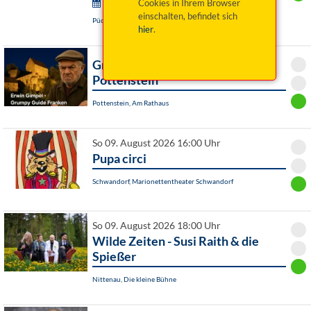
Wurzer Sommerkonzerte:
Cookies in Ihrem Browser
einschalten, befindet sich
Püchersreuth / OT Wurz, Historischer Pfarrhof
hier
.
Grumpy Guide Franken ist in
Pottenstein
Pottenstein, Am Rathaus
So 09. August 2026 16:00 Uhr
Pupa circi
Schwandorf, Marionettentheater Schwandorf
So 09. August 2026 18:00 Uhr
Wilde Zeiten - Susi Raith & die
Spießer
Nittenau, Die kleine Bühne