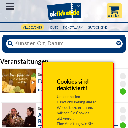
Menü
0 Tickets
ALLE EVENTS
HEUTE
TICKETALARM
GUTSCHEINE
Veranstaltungen
So 09. August 2026 11:00 Uhr
Familienmatinee
Cookies sind
deaktiviert!
Bad Rodach / OT Heldritt, Waldbühne
Um den vollen
Funktionsumfang dieser
Webseite zu erfahren,
So 09. August 2026 16:00 Uhr
müssen Sie Cookies
Andreas Martin Hofmeir, Tuba &
aktivieren.
Barbara Schmelz, Kl
Eine Anleitung wie Sie