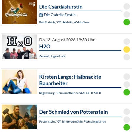
Die Csárdásfürstin
Die Csárdásfürstin:
Bad Rodach / OT Heldritt, Waldbühne
Do 13. August 2026 19:30 Uhr
H2O
Zwiesel, Jugendcafé
Kirsten Lange: Halbnackte
Bauarbeiter
Regensburg, Kleinkunstbühne STATT-THEATER
Der Schmied von Pottenstein
Pottenstein / OT Schüttersmühle, Festspielgelände