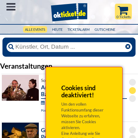
Menü
0 Tickets
ALLE EVENTS
HEUTE
TICKETALARM
GUTSCHEINE
Veranstaltungen
So 09. August 2026 16:00 Uhr
Andreas Martin Hofmeir, Tuba &
Cookies sind
Barbara Schmelz, Kl
deaktiviert!
Wurzer Sommerkonzerte:
Um den vollen
Funktionsumfang dieser
Püchersreuth / OT Wurz, Historischer Pfarrhof
Webseite zu erfahren,
müssen Sie Cookies
aktivieren.
Grumpy Guide Franken ist in
Eine Anleitung wie Sie
Pottenstein