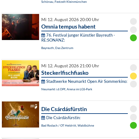
Schönau, Festzelt Kleinmünchen
Mi 12. August 2026 20:00 Uhr
Omnia tempus habent
76. Festival junger Künstler Bayreuth -
RE:SONANZ:
Bayreuth, Das Zentrum
Mi 12. August 2026 21:00 Uhr
Steckerlfischfiasko
Stadtwerke Neumarkt Open Air Sommerkino:
Neumarkt i.d.OPf., Arena im LGS-Park
Die Csárdásfürstin
Die Csárdásfürstin:
Bad Rodach / OT Heldritt, Waldbühne