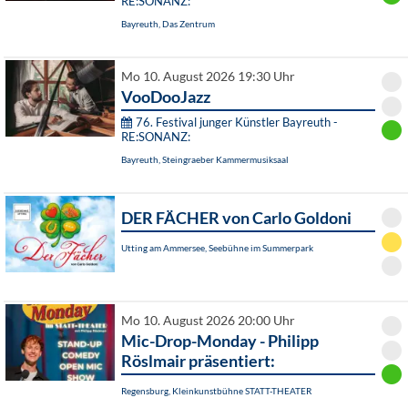
RE:SONANZ:
Bayreuth, Das Zentrum
Mo 10. August 2026 19:30 Uhr
VooDooJazz
76. Festival junger Künstler Bayreuth -
RE:SONANZ:
Bayreuth, Steingraeber Kammermusiksaal
DER FÄCHER von Carlo Goldoni
Utting am Ammersee, Seebühne im Summerpark
Mo 10. August 2026 20:00 Uhr
Mic-Drop-Monday - Philipp
Röslmair präsentiert:
Regensburg, Kleinkunstbühne STATT-THEATER