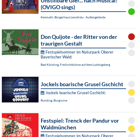
Unstillbare Gier... nach Musical!
(OVIGO sings)
Kemnath, Bürgerhaus Lenzbräu - Außengelände
Don Quijote - der Ritter von der
traurigen Gestalt
Festspielsommer im Naturpark Oberer
Bayerischer Wald:
Bad Kötzting, Freilichtbühne auf dem Ludwigsberg
Jockels boarische Grusel Gschicht
Jockels boarische Grusel Gschicht:
Runding, Burgruine
Festspiel: Trenck der Pandur vor
Waldmünchen
Festspielsommer im Naturpark Oberer