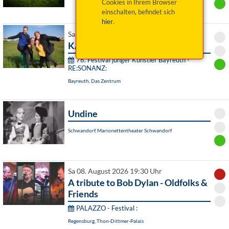
Cookies in Ihrem Browser
einschalten, befindet sich
hier
.
Sa 08. August 2026 19:00 Uhr
KARMA
76. Festival junger Künstler Bayreuth -
RE:SONANZ:
Bayreuth, Das Zentrum
Undine
Schwandorf, Marionettentheater Schwandorf
Sa 08. August 2026 19:30 Uhr
A tribute to Bob Dylan - Oldfolks &
Friends
PALAZZO - Festival :
Regensburg, Thon-Dittmer-Palais