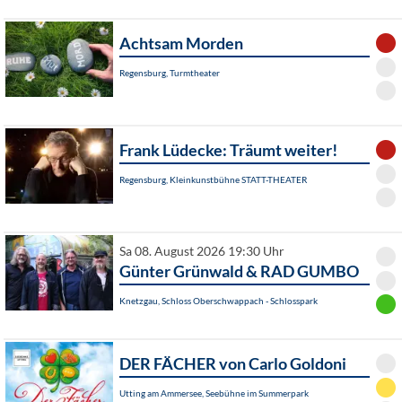
Achtsam Morden
Regensburg, Turmtheater
Frank Lüdecke: Träumt weiter!
Regensburg, Kleinkunstbühne STATT-THEATER
Sa 08. August 2026 19:30 Uhr
Günter Grünwald & RAD GUMBO
Knetzgau, Schloss Oberschwappach - Schlosspark
DER FÄCHER von Carlo Goldoni
Utting am Ammersee, Seebühne im Summerpark