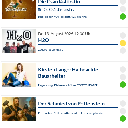
Die Csárdásfürstin
Die Csárdásfürstin:
Bad Rodach / OT Heldritt, Waldbühne
Do 13. August 2026 19:30 Uhr
H2O
Zwiesel, Jugendcafé
Kirsten Lange: Halbnackte
Bauarbeiter
Regensburg, Kleinkunstbühne STATT-THEATER
Der Schmied von Pottenstein
Pottenstein / OT Schüttersmühle, Festspielgelände