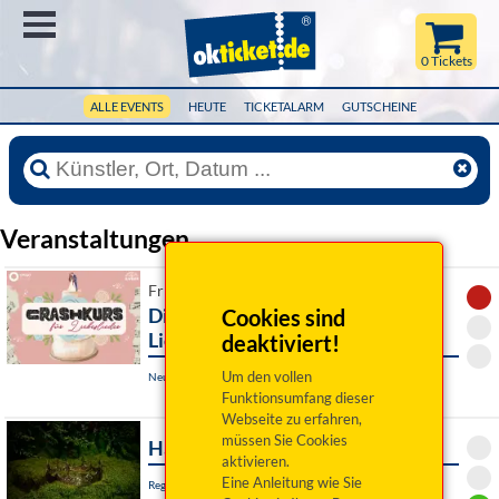
Menü
0 Tickets
ALLE EVENTS
HEUTE
TICKETALARM
GUTSCHEINE
Veranstaltungen
Fr 07. August 2026 19:00 Uhr
Dinner mit Singer: Crashkurs für
Cookies sind
Liebeslieder (Abgesagt » Ersatz)
deaktiviert!
Um den vollen
Neunburg vorm Wald, Schlossgaststätte Kröblitz
Funktionsumfang dieser
Webseite zu erfahren,
müssen Sie Cookies
Hamlet
aktivieren.
Eine Anleitung wie Sie
Regensburg, Akademietheater