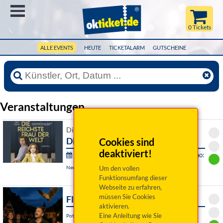
Menü
0 Tickets
ALLE EVENTS
HEUTE
TICKETALARM
GUTSCHEINE
Veranstaltungen
Di 18. August 2026 21:00 Uhr
Die reichste Frau der Welt
Cookies sind
deaktiviert!
Stadtwerke Neumarkt Open Air Sommerkino:
Neumarkt i.d.OPf., Arena im LGS-Park
Um den vollen
Funktionsumfang dieser
Webseite zu erfahren,
müssen Sie Cookies
Fledermausführung Pottenstein
aktivieren.
Eine Anleitung wie Sie
Pottenstein, Am Rathaus