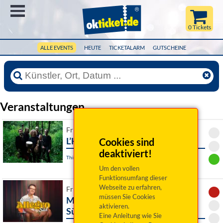
Menü
0 Tickets
ALLE EVENTS
HEUTE
TICKETALARM
GUTSCHEINE
Veranstaltungen
Fr 02. Oktober 2026 20:00 Uhr
L’Hijâz’Car
Cookies sind
deaktiviert!
Thierstein / OT Kaiserhammer, Tanzsaal
Um den vollen
Funktionsumfang dieser
Webseite zu erfahren,
Fr 02. Oktober 2026 20:00 Uhr
müssen Sie Cookies
Martin Frank: Grüße aus Allegro
aktivieren.
Süd
Eine Anleitung wie Sie