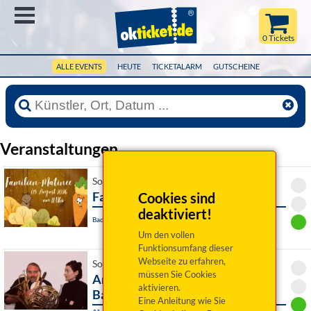
Menü
0 Tickets
ALLE EVENTS
HEUTE
TICKETALARM
GUTSCHEINE
Veranstaltungen
So 09. August 2026 11:00 Uhr
Familienmatinee
Cookies sind
deaktiviert!
Bad Rodach / OT Heldritt, Waldbühne
Um den vollen
Funktionsumfang dieser
Webseite zu erfahren,
So 09. August 2026 16:00 Uhr
müssen Sie Cookies
Andreas Martin Hofmeir, Tuba &
aktivieren.
Barbara Schmelz, Kl
Eine Anleitung wie Sie