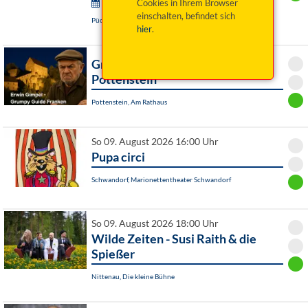
Wurzer Sommerkonzerte:
Cookies in Ihrem Browser
einschalten, befindet sich
Püchersreuth / OT Wurz, Historischer Pfarrhof
hier
.
Grumpy Guide Franken ist in
Pottenstein
Pottenstein, Am Rathaus
So 09. August 2026 16:00 Uhr
Pupa circi
Schwandorf, Marionettentheater Schwandorf
So 09. August 2026 18:00 Uhr
Wilde Zeiten - Susi Raith & die
Spießer
Nittenau, Die kleine Bühne