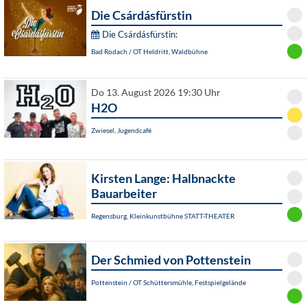
Die Csárdásfürstin
Die Csárdásfürstin:
Bad Rodach / OT Heldritt, Waldbühne
Do 13. August 2026 19:30 Uhr
H2O
Zwiesel, Jugendcafé
Kirsten Lange: Halbnackte
Bauarbeiter
Regensburg, Kleinkunstbühne STATT-THEATER
Der Schmied von Pottenstein
Pottenstein / OT Schüttersmühle, Festspielgelände