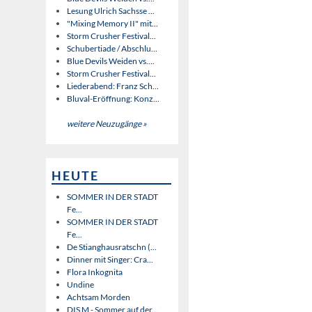
Lesung Ulrich Sachsse ...
"Mixing Memory II" mit...
Storm Crusher Festival...
Schubertiade / Abschlu...
Blue Devils Weiden vs....
Storm Crusher Festival...
Liederabend: Franz Sch...
Bluval-Eröffnung: Konz...
weitere Neuzugänge »
HEUTE
SOMMER IN DER STADT
Fe...
SOMMER IN DER STADT
Fe...
De Stianghausratschn (...
Dinner mit Singer: Cra...
Flora Inkognita
Undine
Achtsam Morden
DIS M - Sommer auf der...