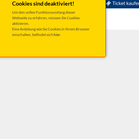
N | Start in den Herbst
Cookies sind deaktiviert!
Ticket kaufe
Gut Hötzing
Um den vollen Funktionsumfang dieser
in genussvoller Abend in wunderschöner Atmosphäre...
Webseite zu erfahren, müssen Sie Cookies
 Weine und Getränke
aktivieren.
Eine Anleitung wie Sie Cookies in Ihrem Browser
einschalten, befindet sich
hier
.