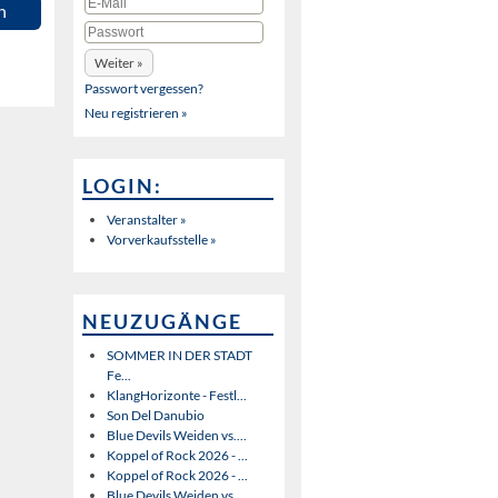
n
Passwort vergessen?
Neu registrieren »
LOGIN:
Veranstalter »
Vorverkaufsstelle »
NEUZUGÄNGE
SOMMER IN DER STADT
Fe...
KlangHorizonte - Festl...
Son Del Danubio
Blue Devils Weiden vs....
Koppel of Rock 2026 - ...
Koppel of Rock 2026 - ...
Blue Devils Weiden vs....