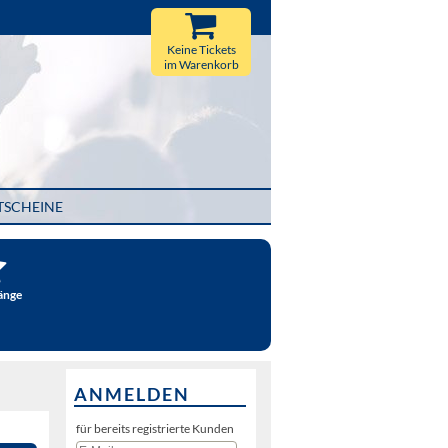
Keine Tickets
im Warenkorb
TSCHEINE
änge
ANMELDEN
für bereits registrierte Kunden