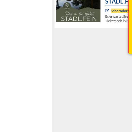
STADL.FEI
Schorndorf
, 
Es erwartet Si e
Ticketpreis inkl.