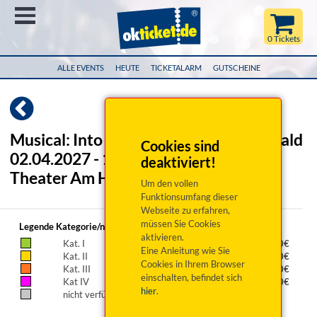
Menü
0 Tickets
ALLE EVENTS
HEUTE
TICKETALARM
GUTSCHEINE
Musical: Into the Woods - Ab in den Wald
Cookies sind
02.04.2027 - 19:30 Uhr - Straubing,
deaktiviert!
Theater Am Hagen
Um den vollen
Funktionsumfang dieser
Webseite zu erfahren,
müssen Sie Cookies
Legende Kategorie/n:
aktivieren.
Kat. I
49,00€
Eine Anleitung wie Sie
Kat. II
44,00€
Cookies in Ihrem Browser
Kat. III
39,00€
einschalten, befindet sich
Kat IV
34,00€
hier
.
nicht verfügbar