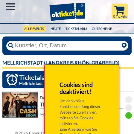
Menü
0 Tickets
ALLE EVENTS
HEUTE
TICKETALARM
GUTSCHEINE
MELLRICHSTADT (LANDKREIS RHÖN-GRABFELD)
Ticketalarm einrichten »
Mellrichstadt (Landkreis Rhön-Grabfeld)
Cookies sind
deaktiviert!
Do 22. Oktober 2026 19:30 Uhr
Um den vollen
The Cashbags
Funktionsumfang dieser
Webseite zu erfahren,
Mellrichstadt, Oskar-Herbig-Halle
müssen Sie Cookies
aktivieren.
Eine Anleitung wie Sie
®
© 2026 Copyright okticket.de GmbH | okticket.de
ist eine