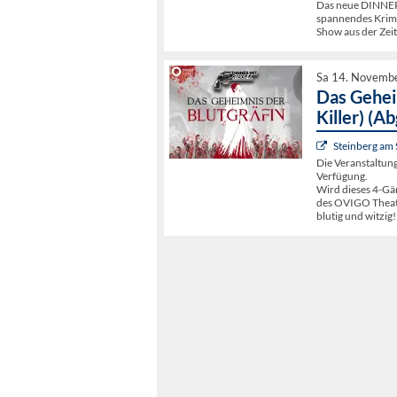
Das neue DINNER
spannendes Krimi
Show aus der Zei
Sa 14. Novemb
Das Geheim
Killer) (A
Steinberg am
Die Veranstaltun
Verfügung.
Wird dieses 4-Gä
des OVIGO Theate
blutig und witzig!