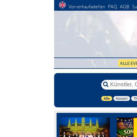
Vorverkaufsstellen
FAQ
AGB
Su
ALLE EV
Alle
Konzert
Th