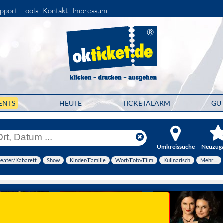
pport
Tools
Kontakt
Impressum
ENTS
HEUTE
TICKETALARM
GU
Umkreissuche
Neuzug
eater/Kabarett
Show
Kinder/Familie
Wort/Foto/Film
Kulinarisch
Mehr ...