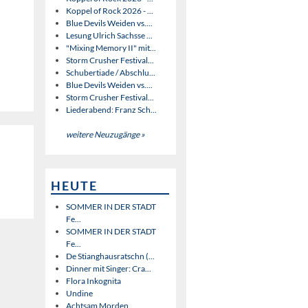
Koppel of Rock 2026 - ...
Blue Devils Weiden vs....
Lesung Ulrich Sachsse ...
"Mixing Memory II" mit...
Storm Crusher Festival...
Schubertiade / Abschlu...
Blue Devils Weiden vs....
Storm Crusher Festival...
Liederabend: Franz Sch...
weitere Neuzugänge »
HEUTE
SOMMER IN DER STADT
Fe...
SOMMER IN DER STADT
Fe...
De Stianghausratschn (...
Dinner mit Singer: Cra...
Flora Inkognita
Undine
Achtsam Morden