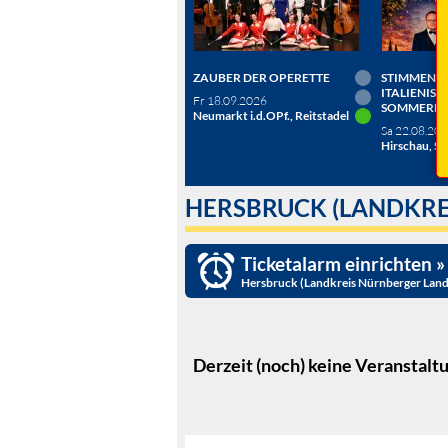
ZAUBER DER OPERETTE
STIMMEN D
ITALIENISC
Fr 18.09.2026
SOMMERN
Neumarkt i.d.OPf., Reitstadel
Sa 22.08.20
Hirschau, Sc
HERSBRUCK (LANDKRE
Ticketalarm einrichten »
Hersbruck (Landkreis Nürnberger Land
Derzeit (noch) keine Veranstalt