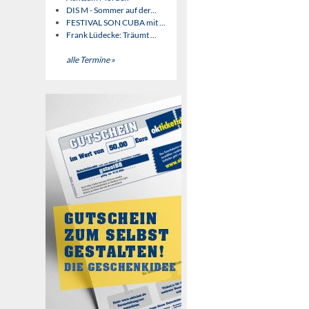
DIS M - Sommer auf der...
FESTIVAL SON CUBA mit ...
Frank Lüdecke: Träumt ...
alle Termine »