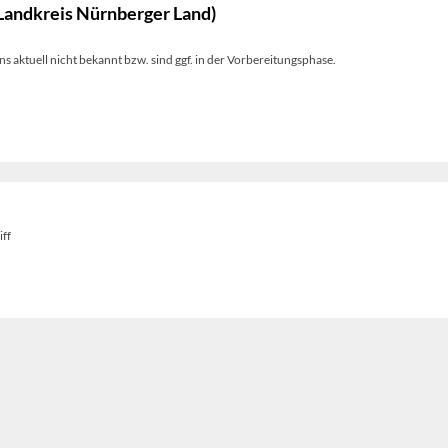
Landkreis Nürnberger Land)
s aktuell nicht bekannt bzw. sind ggf. in der Vorbereitungsphase.
iff