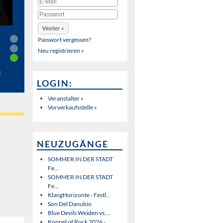
Passwort vergessen?
Neu registrieren »
t
LOGIN:
Veranstalter »
Vorverkaufsstelle »
NEUZUGÄNGE
SOMMER IN DER STADT
Fe...
SOMMER IN DER STADT
Fe...
KlangHorizonte - Festl...
Son Del Danubio
Blue Devils Weiden vs....
Koppel of Rock 2026 - ...