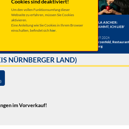
Cookies sind deaktiviert!
Um den vollen Funktionsumfang dieser
Webseite zu erfahren, müssen Sie Cookies
aktivieren.
ER BERGE:
HERRENBESUCH WIRD 20!
ANGELA ASCHER:
Eine Anleitung wie Sie Cookies in Ihrem Browser
HE
DAS JUBILÄUMSKONZERT
VERDAMMT, ICH LIEB'
einschalten, befindet sich
hier
.
ACHT
MICH.
verschiedene Termine
26
Taufkirchen, Kultur &
Sa 19.09.2026
hlosshof
Kongress Zentrum
Schwarzenfeld, Restauran
Miesberg
IS NÜRNBERGER LAND)
)
ungen
im Vorverkauf!