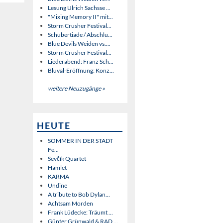
Lesung Ulrich Sachsse ...
"Mixing Memory II" mit...
Storm Crusher Festival...
Schubertiade / Abschlu...
Blue Devils Weiden vs....
Storm Crusher Festival...
Liederabend: Franz Sch...
Bluval-Eröffnung: Konz...
weitere Neuzugänge »
HEUTE
SOMMER IN DER STADT
Fe...
Ševčík Quartet
Hamlet
KARMA
Undine
A tribute to Bob Dylan...
Achtsam Morden
Frank Lüdecke: Träumt ...
Günter Grünwald & RAD ...