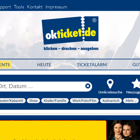
pport
Tools
Kontakt
Impressum
ENTS
HEUTE
TICKETALARM
GU
Umkreissuche
Neuzug
eater/Kabarett
Show
Kinder/Familie
Wort/Foto/Film
Kulinarisch
Mehr ...