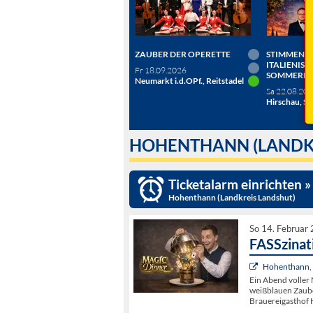
ZAUBER DER OPERETTE
STIMMEN D
ITALIENISC
Fr 18.09.2026
SOMMERN
Neumarkt i.d.OPf., Reitstadel
Sa 22.08.20
Hirschau, Sc
HOHENTHANN (LANDK
Ticketalarm einrichten »
Hohenthann (Landkreis Landshut)
So 14. Februar
FASSzinat
Hohenthann, 
Ein Abend voller 
weißblauen Zaube
Brauereigasthof