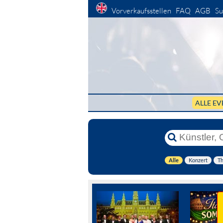
Vorverkaufsstellen
FAQ
AGB
Su
ALLE EV
Alle
Konzert
Th