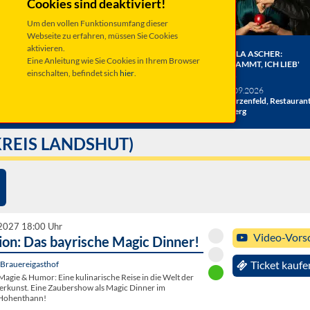
Cookies sind deaktiviert!
Um den vollen Funktionsumfang dieser
Webseite zu erfahren, müssen Sie Cookies
aktivieren.
ER BERGE:
HERRENBESUCH WIRD 20!
ANGELA ASCHER:
Eine Anleitung wie Sie Cookies in Ihrem Browser
HE
DAS JUBILÄUMSKONZERT
VERDAMMT, ICH LIEB'
einschalten, befindet sich
hier
.
ACHT
MICH.
verschiedene Termine
26
Taufkirchen, Kultur &
Sa 19.09.2026
hlosshof
Kongress Zentrum
Schwarzenfeld, Restauran
Miesberg
REIS LANDSHUT)
 2027 18:00 Uhr
Video-Vors
ion: Das bayrische Magic Dinner!
Brauereigasthof
Ticket kaufe
Magie & Humor: Eine kulinarische Reise in die Welt der
rkunst. Eine Zaubershow als Magic Dinner im
 Hohenthann!