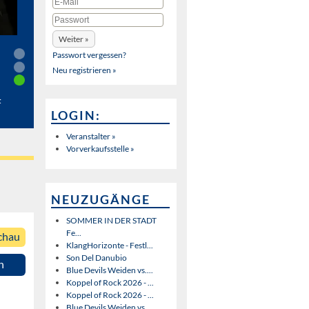
Passwort vergessen?
Neu registrieren »
t
LOGIN:
Veranstalter »
Vorverkaufsstelle »
NEUZUGÄNGE
SOMMER IN DER STADT
Fe...
chau
KlangHorizonte - Festl...
Son Del Danubio
n
Blue Devils Weiden vs....
Koppel of Rock 2026 - ...
Koppel of Rock 2026 - ...
Blue Devils Weiden vs....