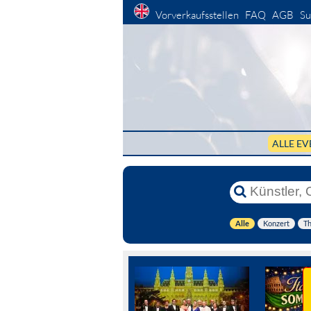
Vorverkaufsstellen
FAQ
AGB
Su
ALLE EV
Alle
Konzert
Th