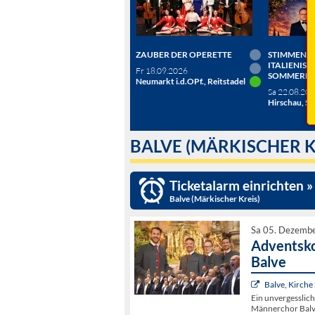
ZAUBER DER OPERETTE
STIMMEN D
ITALIENISC
Fr 18.09.2026
SOMMERN
Neumarkt i.d.OPf., Reitstadel
Sa 22.08.20
Hirschau, Sc
BALVE (MÄRKISCHER K
Ticketalarm einrichten »
Balve (Märkischer Kreis)
Sa 05. Dezemb
Adventsko
Balve
Balve, Kirche 
Ein unvergesslic
Männerchor Balve 