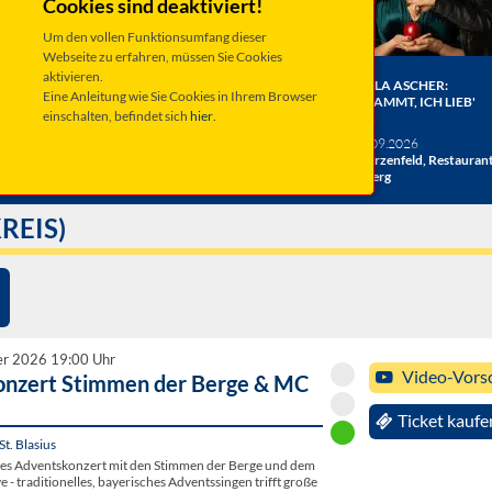
Cookies sind deaktiviert!
Um den vollen Funktionsumfang dieser
Webseite zu erfahren, müssen Sie Cookies
aktivieren.
ER BERGE:
HERRENBESUCH WIRD 20!
ANGELA ASCHER:
Eine Anleitung wie Sie Cookies in Ihrem Browser
HE
DAS JUBILÄUMSKONZERT
VERDAMMT, ICH LIEB'
einschalten, befindet sich
hier
.
ACHT
MICH.
verschiedene Termine
26
Taufkirchen, Kultur &
Sa 19.09.2026
hlosshof
Kongress Zentrum
Schwarzenfeld, Restauran
Miesberg
REIS)
er 2026 19:00 Uhr
Video-Vors
nzert Stimmen der Berge & MC
Ticket kaufe
St. Blasius
hes Adventskonzert mit den Stimmen der Berge und dem
- traditionelles, bayerisches Adventssingen trifft große