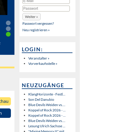
Passwort vergessen?
Neu registrieren »
t
LOGIN:
Veranstalter »
Vorverkaufsstelle »
NEUZUGÄNGE
KlangHorizonte - Festl...
Son Del Danubio
chau
Blue Devils Weiden vs....
Koppel of Rock 2026 - ...
n
Koppel of Rock 2026 - ...
Blue Devils Weiden vs....
Lesung Ulrich Sachsse ...
"Mixing Memory II" mit...