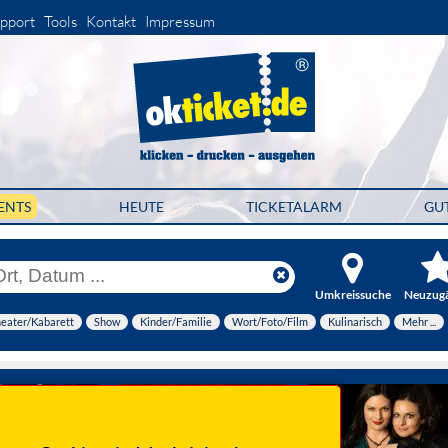
pport
Tools
Kontakt
Impressum
ENTS
HEUTE
TICKETALARM
GU
Umkreissuche
Neuzug
eater/Kabarett
Show
Kinder/Familie
Wort/Foto/Film
Kulinarisch
Mehr ...