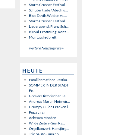
Storm Crusher Festival...
Schubertiade / Abschlu...
Blue Devils Weiden vs....
Storm Crusher Festival...
Liederabend: Franz Sch...
Bluval-Eröffnung: Konz...
Montagsliedbrett
weitere Neuzugänge »
HEUTE
Familienmatinee-Restka...
SOMMER IN DER STADT
Fe...
Großer Historischer Fe...
Andreas Martin Hofmeir...
Grumpy Guide Franken i...
Pupa circi
Achtsam Morden
Wilde Zeiten - Susi Ra...
Orgelkonzert: Hansjörg...
Trio Salato - una no...