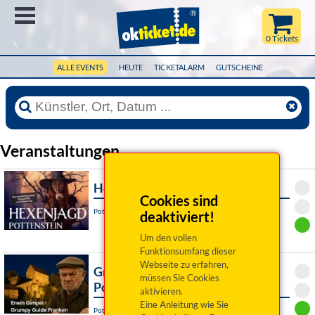
Menü
0 Tickets
ALLE EVENTS
HEUTE
TICKETALARM
GUTSCHEINE
Veranstaltungen
Hexenjagd Pottenstein
Cookies sind
Pottenstein, Am Rathaus
deaktiviert!
Um den vollen
Funktionsumfang dieser
Webseite zu erfahren,
Grumpy Guide Franken ist in
müssen Sie Cookies
Pottenstein
aktivieren.
Eine Anleitung wie Sie
Pottenstein, Am Rathaus