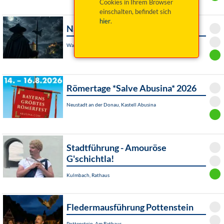
Cookies in Ihrem Browser
einschalten, befindet sich
hier
.
Nachtwächtertour Waischenfeld
Waischenfeld, Am Tourismusbüro Waischenfeld
Römertage *Salve Abusina* 2026
Neustadt an der Donau, Kastell Abusina
Stadtführung - Amouröse
G'schichtla!
Kulmbach, Rathaus
Fledermausführung Pottenstein
Pottenstein, Am Rathaus