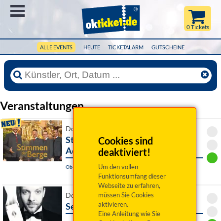
Menü
0 Tickets
ALLE EVENTS
HEUTE
TICKETALARM
GUTSCHEINE
Veranstaltungen
Do 03. Dezember 2026 19:00 Uhr
Stimmen der Berge
Cookies sind
Adventskonzert
deaktiviert!
Um den vollen
Obereisenheim, Evangelische Pfarrkirche Obereisenheim
Funktionsumfang dieser
Webseite zu erfahren,
müssen Sie Cookies
Do 03. Dezember 2026 19:30 Uhr
aktivieren.
Sebastian Nicolas: Pure Magic
Eine Anleitung wie Sie