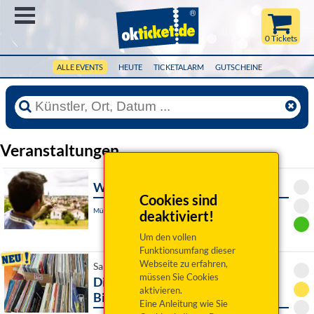
Menü
0 Tickets
ALLE EVENTS
HEUTE
TICKETALARM
GUTSCHEINE
Veranstaltungen
Whisky Wanderung München
Cookies sind
München, Wiener Platz
deaktiviert!
Um den vollen
Funktionsumfang dieser
Webseite zu erfahren,
Sa 17. Oktober 2026 19:00 Uhr
müssen Sie Cookies
Diskoabend mit DJ Markus
aktivieren.
Biersack
Eine Anleitung wie Sie