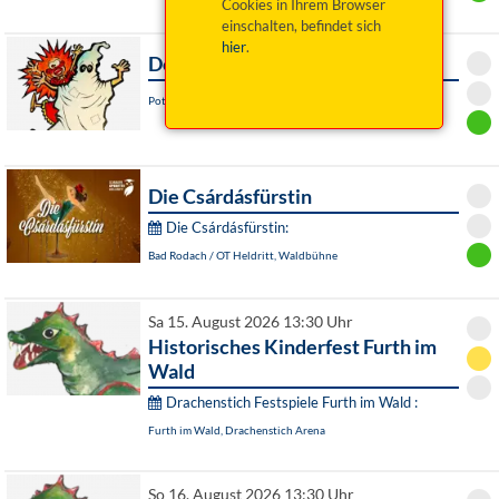
Cookies in Ihrem Browser
einschalten, befindet sich
hier
.
Der Wirrwarr
Pottenstein / OT Schüttersmühle, Festspielgelände
Die Csárdásfürstin
Die Csárdásfürstin:
Bad Rodach / OT Heldritt, Waldbühne
Sa 15. August 2026 13:30 Uhr
Historisches Kinderfest Furth im
Wald
Drachenstich Festspiele Furth im Wald :
Furth im Wald, Drachenstich Arena
So 16. August 2026 13:30 Uhr