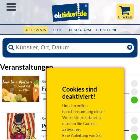
Menü
0 Tickets
ALLE EVENTS
HEUTE
TICKETALARM
GUTSCHEINE
Veranstaltungen
So 09. August 2026 11:00 Uhr
Familienmatinee
Cookies sind
deaktiviert!
Bad Rodach / OT Heldritt, Waldbühne
Um den vollen
Funktionsumfang dieser
Webseite zu erfahren,
So 09. August 2026 16:00 Uhr
müssen Sie Cookies
Pupa circi
aktivieren.
Eine Anleitung wie Sie
Schwandorf, Marionettentheater Schwandorf