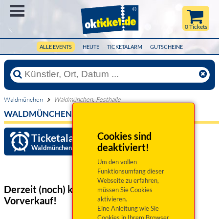
Menü
0 Tickets
ALLE EVENTS
HEUTE
TICKETALARM
GUTSCHEINE
Waldmünchen
Waldmünchen, Festhalle
WALDMÜNCHEN, FESTHALLE
Cookies sind
Ticketalarm einrichten »
deaktiviert!
Waldmünchen, Festhalle
Um den vollen
Funktionsumfang dieser
Webseite zu erfahren,
Derzeit (noch) keine Veranstaltungen
im
müssen Sie Cookies
Vorverkauf!
aktivieren.
Eine Anleitung wie Sie
Cookies in Ihrem Browser