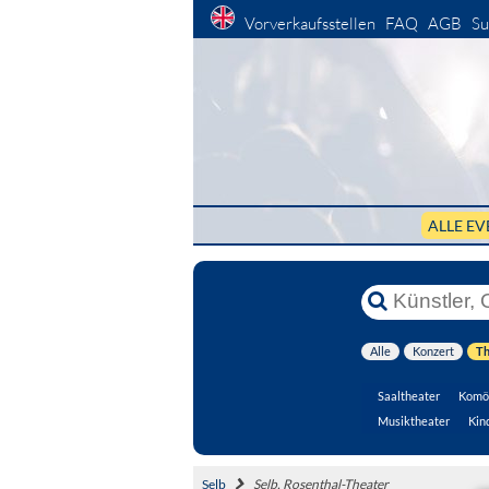
Vorverkaufsstellen
FAQ
AGB
Su
ALLE EV
Alle
Konzert
Th
Saaltheater
Komö
Musiktheater
Kin
Selb
Selb, Rosenthal-Theater