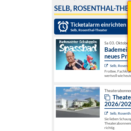
SELB, ROSENTHAL-THE
Ticketalarm einrichten »
Selb, Rosenthal-Theater
Sa 03. Oktober
Bademeist
neues Pr
Selb, Rosenth
Frottee, Fachkrä
wertvoll wie heut
Theaterabonne
Theater
2026/20
Selb, Rosenth
Sie lieben Schausp
Theaterabonnemen
richtig.