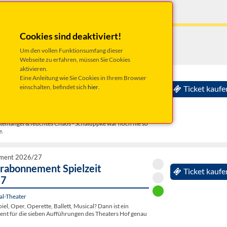
ATER
Cookies sind deaktiviert!
Um den vollen Funktionsumfang dieser
Webseite zu erfahren, müssen Sie Cookies
aktivieren.
 2026 19:30 Uhr
Eine Anleitung wie Sie Cookies in Ihrem Browser
er Schaluppke - SPASSbad -
einschalten, befindet sich
hier
.
Ticket kaufe
ogramm
al-Theater
ftemangel & feuchtes Chaos - Schaluppke war noch nie so
e.
ment 2026/27
abonnement Spielzeit
Ticket kaufe
27
al-Theater
iel, Oper, Operette, Ballett, Musical? Dann ist ein
t für die sieben Aufführungen des Theaters Hof genau