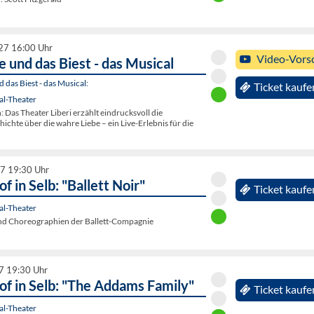
027 16:00 Uhr
Video-Vors
 und das Biest - das Musical
 das Biest - das Musical:
Ticket kaufe
al-Theater
Das Theater Liberi erzählt eindrucksvoll die
chte über die wahre Liebe – ein Live-Erlebnis für die
7 19:30 Uhr
f in Selb: "Ballett Noir"
Ticket kaufe
al-Theater
 Choreographien der Ballett-Compagnie
27 19:30 Uhr
of in Selb: "The Addams Family"
Ticket kaufe
al-Theater