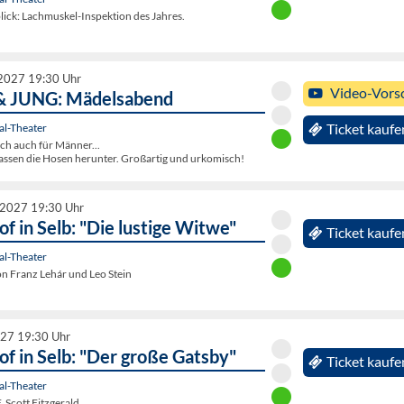
lick: Lachmuskel-Inspektion des Jahres.
 2027 19:30 Uhr
Video-Vors
& JUNG: Mädelsabend
al-Theater
Ticket kaufe
ch auch für Männer...
lassen die Hosen herunter. Großartig und urkomisch!
 2027 19:30 Uhr
f in Selb: "Die lustige Witwe"
Ticket kaufe
al-Theater
n Franz Lehár und Leo Stein
27 19:30 Uhr
f in Selb: "Der große Gatsby"
Ticket kaufe
al-Theater
. Scott Fitzgerald