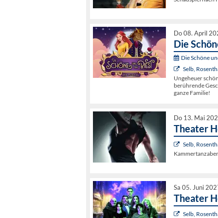
Do 08. April 2
Die Schöne
Die Schöne und
Selb, Rosenth
Ungeheuer schön: 
berührende Geschi
ganze Familie!
Do 13. Mai 202
Theater Ho
Selb, Rosenth
Kammertanzabend
Sa 05. Juni 20
Theater H
Selb, Rosenth