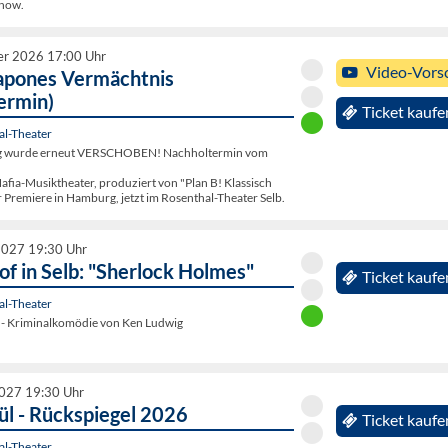
Show.
er 2026 17:00 Uhr
Video-Vors
Capones Vermächtnis
ermin)
Ticket kaufe
al-Theater
ng wurde erneut VERSCHOBEN! Nachholtermin vom
Mafia-Musiktheater, produziert von "Plan B! Klassisch
 Premiere in Hamburg, jetzt im Rosenthal-Theater Selb.
2027 19:30 Uhr
f in Selb: "Sherlock Holmes"
Ticket kaufe
al-Theater
y - Kriminalkomödie von Ken Ludwig
2027 19:30 Uhr
ül - Rückspiegel 2026
Ticket kaufe
al-Theater