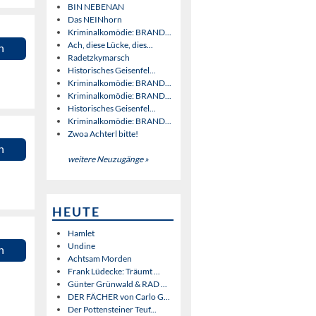
BIN NEBENAN
Das NEINhorn
Kriminalkomödie: BRAND...
Ach, diese Lücke, dies...
n
Radetzkymarsch
Historisches Geisenfel...
Kriminalkomödie: BRAND...
Kriminalkomödie: BRAND...
Historisches Geisenfel...
Kriminalkomödie: BRAND...
Zwoa Achterl bitte!
n
weitere Neuzugänge »
HEUTE
Hamlet
Undine
n
Achtsam Morden
Frank Lüdecke: Träumt ...
Günter Grünwald & RAD ...
DER FÄCHER von Carlo G...
Der Pottensteiner Teuf...