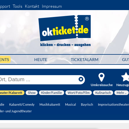
pport
Tools
Kontakt
Impressum
ENTS
HEUTE
TICKETALARM
GU
Umkreissuche
Neuzug
eater/Kabarett
Show
Kinder/Familie
Wort/Foto/Film
Kulinarisch
Mehr ...
die
Kabarett/Comedy
Musikkabarett
Musical
Bayrisch
Improvisationstheater
der- und Jugendtheater