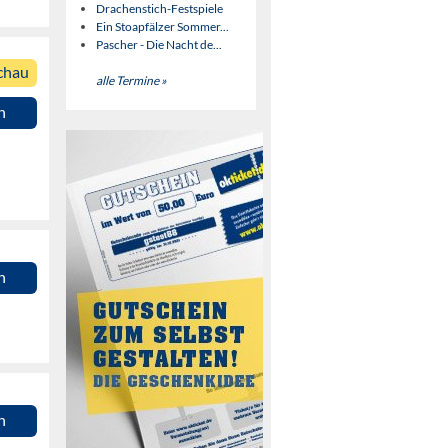
Drachenstich-Festspiele
Ein Stoapfälzer Sommer...
Pascher - Die Nacht de...
chau
alle Termine »
n
n
n