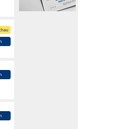
chau
n
n
n