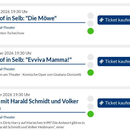
 2026 19:30 Uhr
of in Selb: "Die Möwe"
Ticket kaufe
al-Theater
Anton Tschechow
er 2026 19:30 Uhr
of in Selb: "Evviva Mamma!"
Ticket kaufe
al-Theater
ten am Theater - Komische Oper von Geatano Donizetti
r 2026 19:30 Uhr
 mit Harald Schmidt und Volker
Ticket kaufe
n
al-Theater
n Dirty Harry auf Mariechen trifft? Die Antwort gibt es in
arald Schmidt und Volker Heißmann“, einer