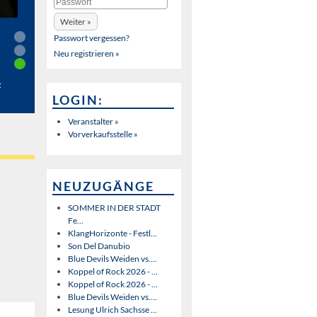
Passwort vergessen?
Neu registrieren »
t
LOGIN:
Veranstalter »
Vorverkaufsstelle »
NEUZUGÄNGE
SOMMER IN DER STADT
Fe...
KlangHorizonte - Festl...
Son Del Danubio
Blue Devils Weiden vs....
Koppel of Rock 2026 - ...
Koppel of Rock 2026 - ...
Blue Devils Weiden vs....
Lesung Ulrich Sachsse ...