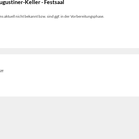
gustiner-Keller - Festsaal
s aktuell nicht bekannt bzw. sind ggf. in der Vorbereitungsphase.
iff