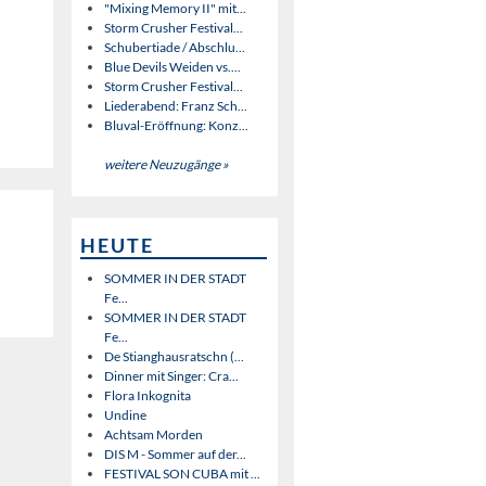
"Mixing Memory II" mit...
Storm Crusher Festival...
Schubertiade / Abschlu...
Blue Devils Weiden vs....
Storm Crusher Festival...
Liederabend: Franz Sch...
Bluval-Eröffnung: Konz...
weitere Neuzugänge »
HEUTE
SOMMER IN DER STADT
Fe...
SOMMER IN DER STADT
Fe...
De Stianghausratschn (...
Dinner mit Singer: Cra...
Flora Inkognita
Undine
Achtsam Morden
DIS M - Sommer auf der...
FESTIVAL SON CUBA mit ...