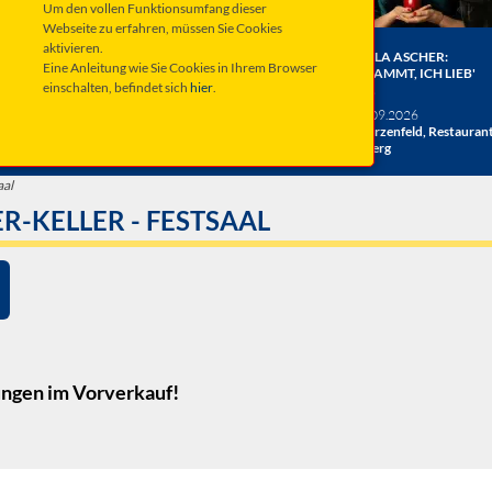
Um den vollen Funktionsumfang dieser
Webseite zu erfahren, müssen Sie Cookies
aktivieren.
ER BERGE:
HERRENBESUCH WIRD 20!
ANGELA ASCHER:
Eine Anleitung wie Sie Cookies in Ihrem Browser
HE
DAS JUBILÄUMSKONZERT
VERDAMMT, ICH LIEB'
einschalten, befindet sich
hier
.
ACHT
MICH.
verschiedene Termine
26
Taufkirchen, Kultur &
Sa 19.09.2026
hlosshof
Kongress Zentrum
Schwarzenfeld, Restauran
Miesberg
aal
-KELLER - FESTSAAL
ungen
im Vorverkauf!