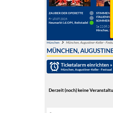
ZAUBER DER OPERETTE
STIMMEN D
ITALIENISC
Fr 18.09.2026
SOMMERN
Neumarkt i.d.OPf., Reitstadel
Sa 22.08.20
Hirschau, Sc
München
München, Augustiner-Keller - Fests
MÜNCHEN, AUGUSTINER
Ticketalarm einrichten »
München, Augustiner-Keller - Festsaal
Derzeit (noch) keine Veranstalt