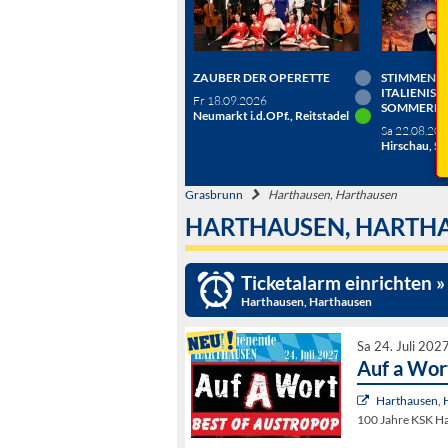
ZAUBER DER OPERETTE
STIMMEN D
ITALIENISC
Fr 18.09.2026
SOMMERN
Neumarkt i.d.OPf., Reitstadel
Sa 22.08.20
Hirschau, Sc
Grasbrunn
Harthausen, Harthausen
HARTHAUSEN, HARTH
Ticketalarm einrichten »
Harthausen, Harthausen
Sa 24. Juli 202
Auf a Wort
Harthausen, 
100 Jahre KSK H