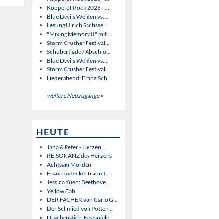
Koppel of Rock 2026 - ...
Blue Devils Weiden vs....
Lesung Ulrich Sachsse ...
"Mixing Memory II" mit...
Storm Crusher Festival...
Schubertiade / Abschlu...
Blue Devils Weiden vs....
Storm Crusher Festival...
Liederabend: Franz Sch...
weitere Neuzugänge »
HEUTE
Jana & Peter - Herzen ...
RE:SONANZ des Herzens
Achtsam Morden
Frank Lüdecke: Träumt ...
Jessica Yuen: Beethove...
Yellow Cab
DER FÄCHER von Carlo G...
Der Schmied von Potten...
Drachenstich-Festspiele