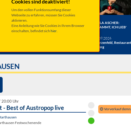
Cookies sind deaktiviert!
Um den vollen Funktionsumfang dieser
Webseite zu erfahren, müssen Sie Cookies
aktivieren.
ER BERGE:
HERRENBESUCH WIRD 20!
ANGELA ASCHER:
Eine Anleitung wie Sie Cookies in Ihrem Browser
HE
DAS JUBILÄUMSKONZERT
VERDAMMT, ICH LIEB'
einschalten, befindet sich
hier
.
ACHT
MICH.
verschiedene Termine
26
Taufkirchen, Kultur &
Sa 19.09.2026
hlosshof
Kongress Zentrum
Schwarzenfeld, Restauran
Miesberg
AUSEN
7 20:00 Uhr
 - Best of Austropop live
Vorverkauf demn
Harthausen
arthausen Festwochenende