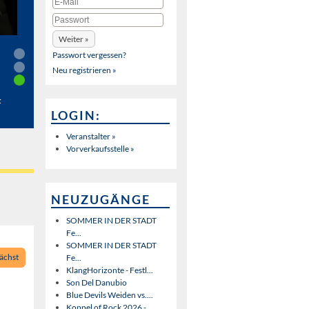
Passwort vergessen?
Neu registrieren »
t
LOGIN:
Veranstalter »
Vorverkaufsstelle »
NEUZUGÄNGE
SOMMER IN DER STADT
Fe...
SOMMER IN DER STADT
ächst
Fe...
KlangHorizonte - Festl...
Son Del Danubio
Blue Devils Weiden vs....
Koppel of Rock 2026 - ...