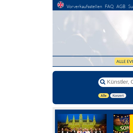
Vorverkaufsstellen
FAQ
AGB
Su
ALLE EV
Alle
Konzert