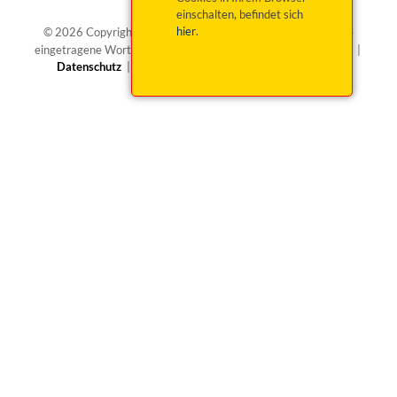
einschalten, befindet sich
®
hier
.
© 2026 Copyright okticket.de GmbH | okticket.de
ist eine
eingetragene Wortmarke von okticket.de GmbH |
Impressum
|
Datenschutz
|
Barrierefreiheit
|
Widerruf beantragen