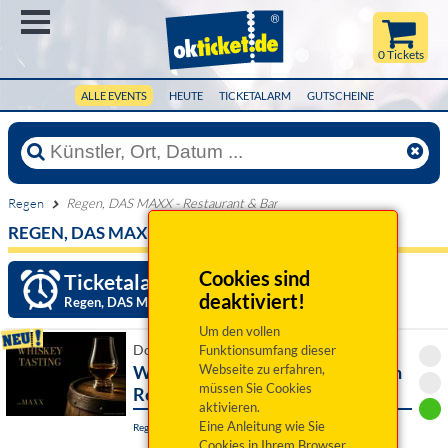
Menü
0 Tickets
ALLE EVENTS
HEUTE
TICKETALARM
GUTSCHEINE
Regen
Regen, DAS MAXX - Restaurant & Bar
REGEN, DAS MAXX - RESTAURANT & BAR
Cookies sind
Ticketalarm einrichten »
deaktiviert!
Regen, DAS MAXX - Restaurant & Bar
Um den vollen
Do 01. Oktober 2026 18:30 Uhr
Funktionsumfang dieser
Whiskey-Tasting im DAS MAXX in
Webseite zu erfahren,
müssen Sie Cookies
Regen
aktivieren.
Eine Anleitung wie Sie
Regen, DAS MAXX - Restaurant & Bar
Cookies in Ihrem Browser