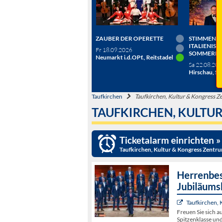
ZAUBER DER OPERETTE
STIMMEN D
ITALIENISC
Fr 18.09.2026
SOMMERN
Neumarkt i.d.OPf., Reitstadel
Sa 22.08.20
Hirschau, Sc
Taufkirchen
Taufkirchen, Kultur & Kongress 
TAUFKIRCHEN, KULTU
Ticketalarm einrichten »
Taufkirchen, Kultur & Kongress Zentr
Herrenbes
Jubiläums
Taufkirchen, 
Freuen Sie sich a
Spitzenklasse u