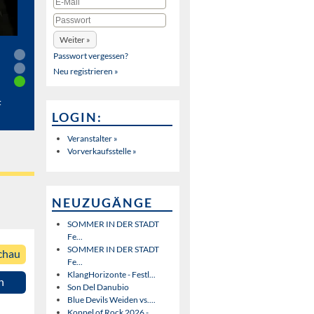
Passwort vergessen?
Neu registrieren »
t
LOGIN:
Veranstalter »
Vorverkaufsstelle »
NEUZUGÄNGE
SOMMER IN DER STADT
Fe...
SOMMER IN DER STADT
chau
Fe...
KlangHorizonte - Festl...
n
Son Del Danubio
Blue Devils Weiden vs....
Koppel of Rock 2026 - ...