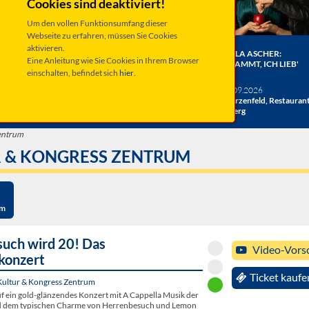
Cookies sind deaktiviert!
Um den vollen Funktionsumfang dieser
Webseite zu erfahren, müssen Sie Cookies
aktivieren.
ER BERGE:
HERRENBESUCH WIRD 20!
ANGELA ASCHER:
Eine Anleitung wie Sie Cookies in Ihrem Browser
HE
DAS JUBILÄUMSKONZERT
VERDAMMT, ICH LIEB'
einschalten, befindet sich
hier
.
ACHT
MICH.
verschiedene Termine
26
Taufkirchen, Kultur &
Sa 19.09.2026
hlosshof
Kongress Zentrum
Schwarzenfeld, Restauran
Miesberg
Zentrum
R & KONGRESS ZENTRUM
um
uch wird 20! Das
Video-Vors
konzert
Ticket kaufe
Kultur & Kongress Zentrum
uf ein gold-glänzendes Konzert mit A Cappella Musik der
nd dem typischen Charme von Herrenbesuch und Lemon