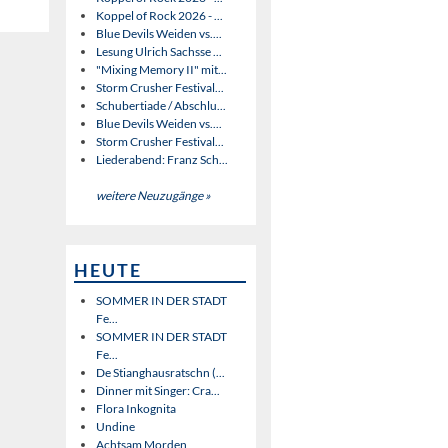
Koppel of Rock 2026 - ...
Blue Devils Weiden vs....
Lesung Ulrich Sachsse ...
"Mixing Memory II" mit...
Storm Crusher Festival...
Schubertiade / Abschlu...
Blue Devils Weiden vs....
Storm Crusher Festival...
Liederabend: Franz Sch...
weitere Neuzugänge »
HEUTE
SOMMER IN DER STADT
Fe...
SOMMER IN DER STADT
Fe...
De Stianghausratschn (...
Dinner mit Singer: Cra...
Flora Inkognita
Undine
Achtsam Morden