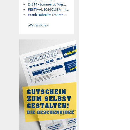
DIS M - Sommer auf der...
FESTIVAL SON CUBA mit ...
Frank Lüdecke: Träumt ...
alle Termine »