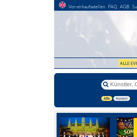
Vorverkaufsstellen
FAQ
AGB
Su
ALLE EV
Alle
Konzert