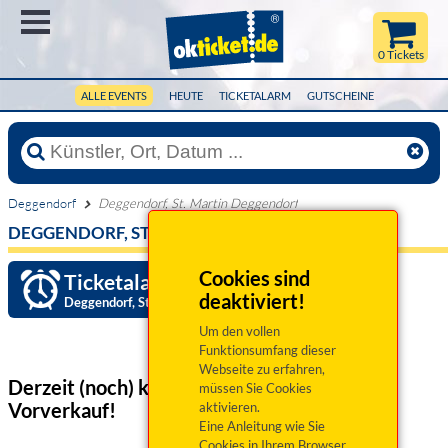
Menü
0 Tickets
ALLE EVENTS
HEUTE
TICKETALARM
GUTSCHEINE
Deggendorf
Deggendorf, St. Martin Deggendorf
DEGGENDORF, ST. MARTIN DEGGENDORF
Cookies sind
Ticketalarm einrichten »
deaktiviert!
Deggendorf, St. Martin Deggendorf
Um den vollen
Funktionsumfang dieser
Webseite zu erfahren,
Derzeit (noch) keine Veranstaltungen
im
müssen Sie Cookies
Vorverkauf!
aktivieren.
Eine Anleitung wie Sie
Cookies in Ihrem Browser