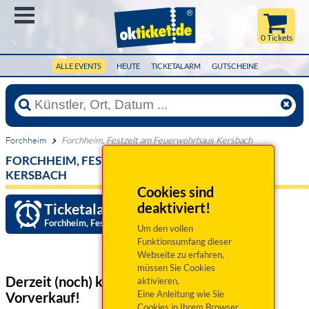
Menü
0 Tickets
ALLE EVENTS
HEUTE
TICKETALARM
GUTSCHEINE
Forchheim
Forchheim, Festzelt am Feuerwehrhaus Kersbach
FORCHHEIM, FESTZELT AM FEUERWEHRHAUS
KERSBACH
Cookies sind
deaktiviert!
Ticketalarm einrichten »
Forchheim, Festzelt am Feuerwehrhaus Kersbach
Um den vollen
Funktionsumfang dieser
Webseite zu erfahren,
müssen Sie Cookies
Derzeit (noch) keine Veranstaltungen
im
aktivieren.
Eine Anleitung wie Sie
Vorverkauf!
Cookies in Ihrem Browser