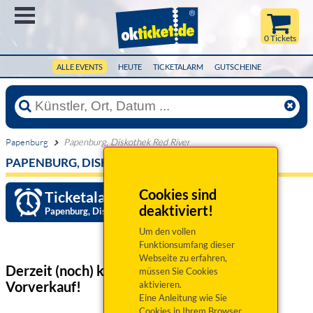
Menü
0 Tickets
ALLE EVENTS
HEUTE
TICKETALARM
GUTSCHEINE
Papenburg
Papenburg, Diskothek Red River
PAPENBURG, DISKOTHEK RED RIVER
Cookies sind
Ticketalarm einrichten »
deaktiviert!
Papenburg, Diskothek Red River
Um den vollen
Funktionsumfang dieser
Webseite zu erfahren,
Derzeit (noch) keine Veranstaltungen
im
müssen Sie Cookies
Vorverkauf!
aktivieren.
Eine Anleitung wie Sie
Cookies in Ihrem Browser