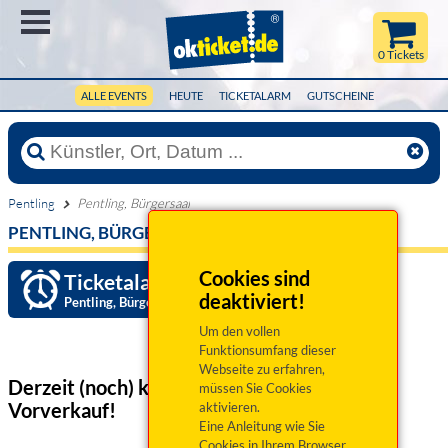
Menü
0 Tickets
ALLE EVENTS
HEUTE
TICKETALARM
GUTSCHEINE
Pentling
Pentling, Bürgersaal
PENTLING, BÜRGERSAAL
Cookies sind
Ticketalarm einrichten »
deaktiviert!
Pentling, Bürgersaal
Um den vollen
Funktionsumfang dieser
Webseite zu erfahren,
Derzeit (noch) keine Veranstaltungen
im
müssen Sie Cookies
Vorverkauf!
aktivieren.
Eine Anleitung wie Sie
Cookies in Ihrem Browser