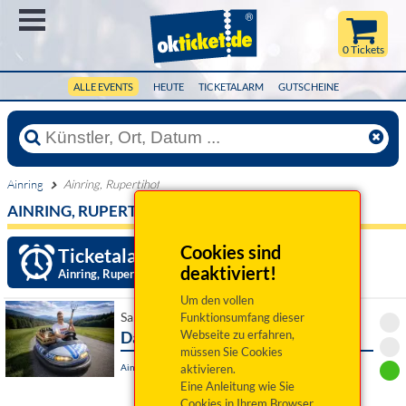
Menü
0 Tickets
ALLE EVENTS
HEUTE
TICKETALARM
GUTSCHEINE
Ainring
Ainring, Rupertihof
AINRING, RUPERTIHOF
Cookies sind
Ticketalarm einrichten »
deaktiviert!
Ainring, Rupertihof
Um den vollen
Sa 28. November 2026 20:00 Uhr
Funktionsumfang dieser
Da Bobbe - A Bayer derf des
Webseite zu erfahren,
müssen Sie Cookies
Ainring, Rupertihof
aktivieren.
Eine Anleitung wie Sie
Cookies in Ihrem Browser