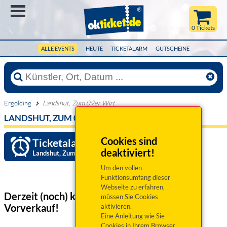
Menü
0 Tickets
ALLE EVENTS
HEUTE
TICKETALARM
GUTSCHEINE
Ergolding
Landshut, Zum 09er Wirt
LANDSHUT, ZUM 09ER WIRT
Cookies sind
Ticketalarm einrichten »
deaktiviert!
Landshut, Zum 09er Wirt
Um den vollen
Funktionsumfang dieser
Webseite zu erfahren,
Derzeit (noch) keine Veranstaltungen
im
müssen Sie Cookies
Vorverkauf!
aktivieren.
Eine Anleitung wie Sie
Cookies in Ihrem Browser