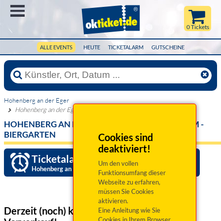
Menü
0 Tickets
ALLE EVENTS
HEUTE
TICKETALARM
GUTSCHEINE
Hohenberg an der Eger
Hohenberg an der Eger, Zum Weissen Lamm - Biergarten
HOHENBERG AN DER EGER, ZUM WEISSEN LAMM -
BIERGARTEN
Cookies sind
deaktiviert!
Ticketalarm einrichten »
Um den vollen
Hohenberg an der Eger, Zum Weissen Lamm - Biergarten
Funktionsumfang dieser
Webseite zu erfahren,
müssen Sie Cookies
aktivieren.
Derzeit (noch) keine Veranstaltungen
im
Eine Anleitung wie Sie
Cookies in Ihrem Browser