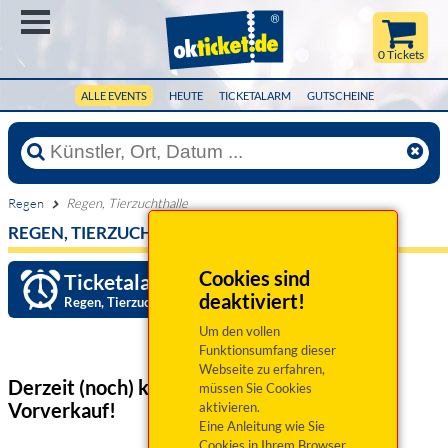
Menü
0 Tickets
ALLE EVENTS
HEUTE
TICKETALARM
GUTSCHEINE
Regen
Regen, Tierzuchthalle
REGEN, TIERZUCHTHALLE
Cookies sind
Ticketalarm einrichten »
deaktiviert!
Regen, Tierzuchthalle
Um den vollen
Funktionsumfang dieser
Webseite zu erfahren,
Derzeit (noch) keine Veranstaltungen
im
müssen Sie Cookies
Vorverkauf!
aktivieren.
Eine Anleitung wie Sie
Cookies in Ihrem Browser