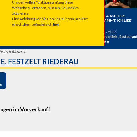
Um den vollen Funktionsumfang dieser
Webseite zu erfahren, müssen Sie Cookies
aktivieren.
ER BERGE:
HERRENBESUCH WIRD 20!
ANGELA ASCHER:
Eine Anleitung wie Sie Cookies in Ihrem Browser
HE
DAS JUBILÄUMSKONZERT
VERDAMMT, ICH LIEB'
einschalten, befindet sich
hier
.
ACHT
MICH.
verschiedene Termine
26
Taufkirchen, Kultur &
Sa 19.09.2026
hlosshof
Kongress Zentrum
Schwarzenfeld, Restauran
Miesberg
estzelt Riederau
, FESTZELT RIEDERAU
au
ungen
im Vorverkauf!