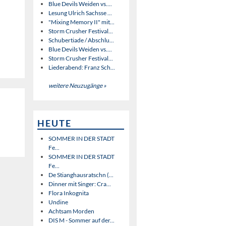
Blue Devils Weiden vs....
Lesung Ulrich Sachsse ...
"Mixing Memory II" mit...
Storm Crusher Festival...
Schubertiade / Abschlu...
Blue Devils Weiden vs....
Storm Crusher Festival...
Liederabend: Franz Sch...
weitere Neuzugänge »
HEUTE
SOMMER IN DER STADT
Fe...
SOMMER IN DER STADT
Fe...
De Stianghausratschn (...
Dinner mit Singer: Cra...
Flora Inkognita
Undine
Achtsam Morden
DIS M - Sommer auf der...