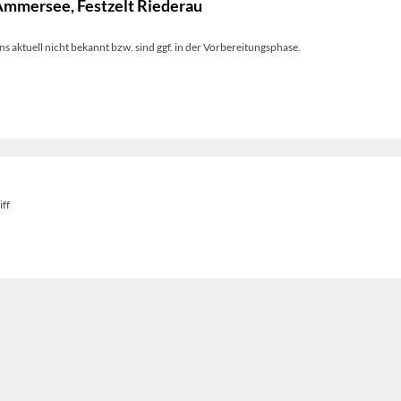
Ammersee, Festzelt Riederau
s aktuell nicht bekannt bzw. sind ggf. in der Vorbereitungsphase.
iff