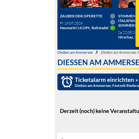
ZAUBER DER OPERETTE
STIMMEN D
ITALIENISC
Fr 18.09.2026
SOMMERN
Neumarkt i.d.OPf., Reitstadel
Sa 22.08.20
Hirschau, Sc
Dießen am Ammersee
Dießen am Ammersee, F
DIESSEN AM AMMERSEE
Ticketalarm einrichten »
Dießen am Ammersee, Festzelt Rieder
Derzeit (noch) keine Veranstalt