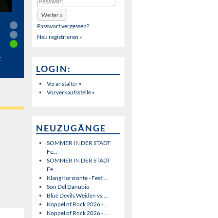
Passwort vergessen?
Neu registrieren »
t
LOGIN:
Veranstalter »
Vorverkaufsstelle »
NEUZUGÄNGE
SOMMER IN DER STADT
Fe...
SOMMER IN DER STADT
Fe...
KlangHorizonte - Festl...
Son Del Danubio
Blue Devils Weiden vs....
Koppel of Rock 2026 - ...
Koppel of Rock 2026 - ...