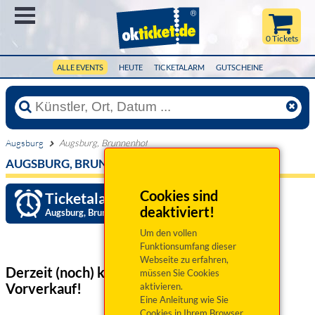
Menü
0 Tickets
ALLE EVENTS
HEUTE
TICKETALARM
GUTSCHEINE
Augsburg
Augsburg, Brunnenhof
AUGSBURG, BRUNNENHOF
Cookies sind
Ticketalarm einrichten »
deaktiviert!
Augsburg, Brunnenhof
Um den vollen
Funktionsumfang dieser
Webseite zu erfahren,
Derzeit (noch) keine Veranstaltungen
im
müssen Sie Cookies
Vorverkauf!
aktivieren.
Eine Anleitung wie Sie
Cookies in Ihrem Browser