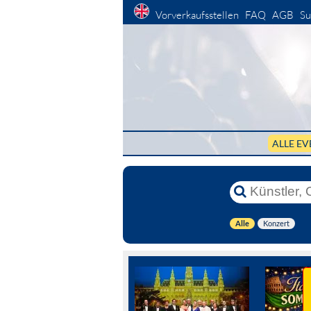
Vorverkaufsstellen
FAQ
AGB
Su
ALLE EV
Alle
Konzert