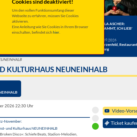
Cookies sind deaktiviert!
Um den vollen Funktionsumfang dieser
Webseite zu erfahren, müssen Sie Cookies
aktivieren.
ER BERGE:
HERRENBESUCH WIRD 20!
ANGELA ASCHER:
Eine Anleitung wie Sie Cookies in Ihrem Browser
HE
DAS JUBILÄUMSKONZERT
VERDAMMT, ICH LIEB'
einschalten, befindet sich
hier
.
ACHT
MICH.
verschiedene Termine
26
Taufkirchen, Kultur &
Sa 19.09.2026
hlosshof
Kongress Zentrum
Schwarzenfeld, Restauran
Miesberg
 NEUNEINHALB
ND KULTURHAUS NEUNEINHALB
EUNEINHALB
er 2026 22:30 Uhr
Video-Vors
azz-November:
Ticket kaufe
unst- und Kulturhaus NEUNEINHALB
Broken Disco«: Schiefe Beats, Stadion-Melodien,