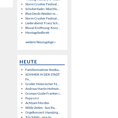
Storm Crusher Festival...
Schubertiade / Abschlu...
Blue Devils Weiden vs....
Storm Crusher Festival...
Liederabend: Franz Sch...
Bluval-Eröffnung: Konz...
Montagsliedbrett
weitere Neuzugänge »
HEUTE
Familienmatinee-Restka...
SOMMER IN DER STADT
Fe...
Großer Historischer Fe...
Andreas Martin Hofmeir...
Grumpy Guide Franken i...
Pupa circi
Achtsam Morden
Wilde Zeiten - Susi Ra...
Orgelkonzert: Hansjörg...
Trio Salato - una no...