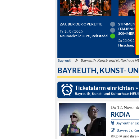
ZAUBER DER OPERETTE
STIMMEN D
ITALIENISC
Fr 18.09.2026
SOMMERN
Neumarkt i.d.OPf., Reitstadel
Sa 22.08.20
Hirschau, Sc
Bayreuth
Bayreuth, Kunst- und Kulturhaus
BAYREUTH, KUNST- U
Ticketalarm einrichten »
Bayreuth, Kunst- und Kulturhaus N
Do 12. Novemb
RKDIA
Bayreuther J
Bayreuth, K
RKDIA und ihre »