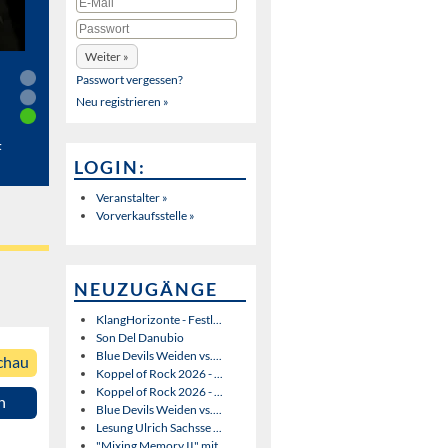
Passwort vergessen?
Neu registrieren »
t
LOGIN:
Veranstalter »
Vorverkaufsstelle »
NEUZUGÄNGE
KlangHorizonte - Festl...
Son Del Danubio
Blue Devils Weiden vs....
chau
Koppel of Rock 2026 - ...
Koppel of Rock 2026 - ...
n
Blue Devils Weiden vs....
Lesung Ulrich Sachsse ...
"Mixing Memory II" mit...