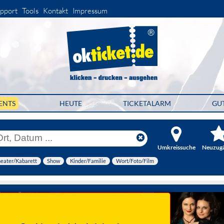
pport
Tools
Kontakt
Impressum
ENTS
HEUTE
TICKETALARM
GU
Umkreissuche
Neuzug
eater/Kabarett
Show
Kinder/Familie
Wort/Foto/Film