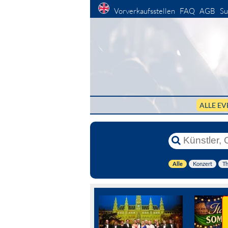
Vorverkaufsstellen
FAQ
AGB
Su
ALLE EV
Alle
Konzert
Th