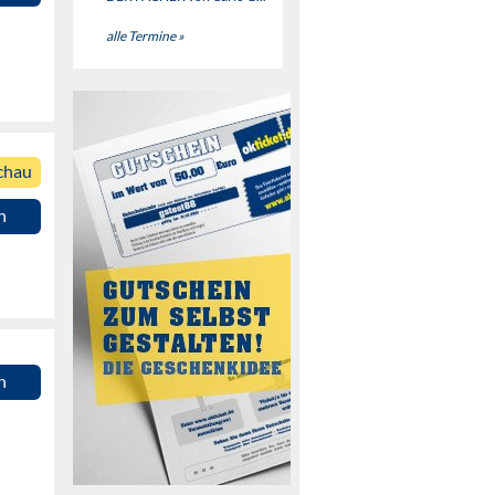
alle Termine »
chau
n
n