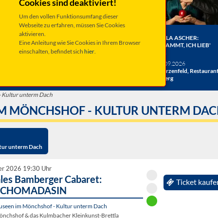
Cookies sind deaktiviert!
Um den vollen Funktionsumfang dieser
Webseite zu erfahren, müssen Sie Cookies
aktivieren.
ER BERGE:
HERRENBESUCH WIRD 20!
ANGELA ASCHER:
Eine Anleitung wie Sie Cookies in Ihrem Browser
HE
DAS JUBILÄUMSKONZERT
VERDAMMT, ICH LIEB'
einschalten, befindet sich
hier
.
ACHT
MICH.
verschiedene Termine
26
Taufkirchen, Kultur &
Sa 19.09.2026
hlosshof
Kongress Zentrum
Schwarzenfeld, Restauran
Miesberg
 Kultur unterm Dach
M MÖNCHSHOF - KULTUR UNTERM DA
tur unterm Dach
er 2026 19:30 Uhr
ales Bamberger Cabaret:
Ticket kaufe
CHOMADASIN
seen im Mönchshof - Kultur unterm Dach
nchshof & das Kulmbacher Kleinkunst-Brettla