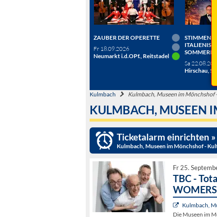
ZAUBER DER OPERETTE
STIMMEN D
ITALIENISC
Fr 18.09.2026
SOMMERN
Neumarkt i.d.OPf., Reitstadel
Sa 22.08.20
Hirschau, Sc
Kulmbach
Kulmbach, Museen im Mönchshof -
KULMBACH, MUSEEN I
Ticketalarm einrichten »
Kulmbach, Museen im Mönchshof - Kul
Fr 25. Septemb
TBC - Tot
WOMERS
Kulmbach, Mu
Die Museen im Mö