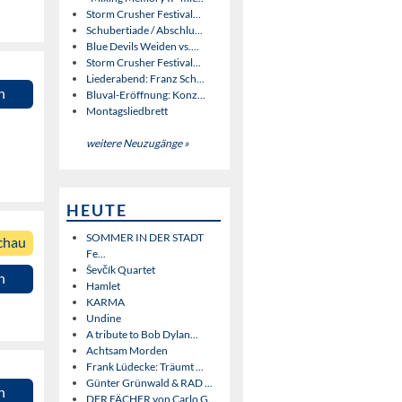
Storm Crusher Festival...
Schubertiade / Abschlu...
Blue Devils Weiden vs....
Storm Crusher Festival...
Liederabend: Franz Sch...
n
Bluval-Eröffnung: Konz...
Montagsliedbrett
weitere Neuzugänge »
HEUTE
SOMMER IN DER STADT
chau
Fe...
Ševčík Quartet
n
Hamlet
KARMA
Undine
A tribute to Bob Dylan...
Achtsam Morden
Frank Lüdecke: Träumt ...
Günter Grünwald & RAD ...
n
DER FÄCHER von Carlo G...