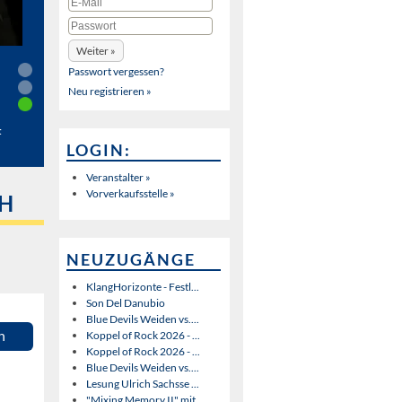
Passwort vergessen?
Neu registrieren »
t
LOGIN:
Veranstalter »
Vorverkaufsstelle »
CH
NEUZUGÄNGE
KlangHorizonte - Festl...
Son Del Danubio
Blue Devils Weiden vs....
n
Koppel of Rock 2026 - ...
Koppel of Rock 2026 - ...
Blue Devils Weiden vs....
Lesung Ulrich Sachsse ...
"Mixing Memory II" mit...