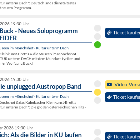
ltur unterm Dach": Deutschlands dienstältestes
it neuem Programm.
 2026 19:30 Uhr
Buck - Neues Soloprogramm
Ticket kaufe
EIDER
seen im Mönchshof - Kultur unterm Dach
leinkunst-Brettla & die Museen im Mönchshof
LTUR unterm DACH mit dem Mundart-Lyriker und
hler Wolfgang Buck!
 2026 19:30 Uhr
Video-Vors
Die unplugged Austropop Band
seen im Mönchshof - Kultur unterm Dach
Ticket kaufe
nchshof & das Kulmbacher Kleinkunst-Brettla
tur unterm Dach": Die großen österreichischen Hits -
er 2026 19:30 Uhr
ich: Als die Bilder in KU laufen
Ticket kaufe