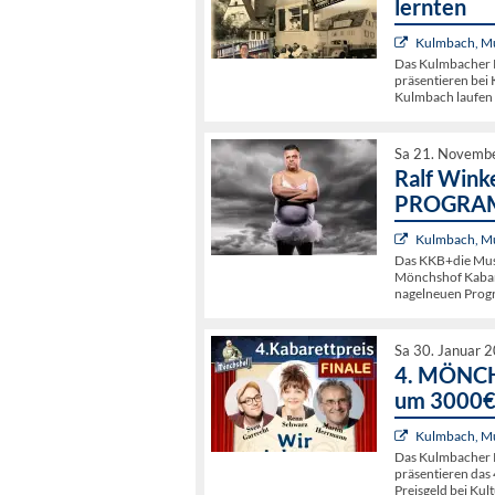
lernten
Kulmbach, Mu
Das Kulmbacher K
präsentieren bei 
Kulmbach laufen 
Sa 21. Novemb
Ralf Wink
PROGRA
Kulmbach, Mu
Das KKB+die Mus
Mönchshof Kabaret
nagelneuen Pro
Sa 30. Januar 
4. MÖNCH
um 3000
Kulmbach, Mu
Das Kulmbacher 
präsentieren da
Preisgeld bei Kul