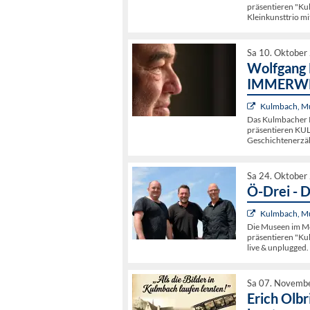
präsentieren "Ku
Kleinkunsttrio m
Sa 10. Oktober
Wolfgang 
IMMERW
Kulmbach, Mu
Das Kulmbacher K
präsentieren KU
Geschichtenerzä
Sa 24. Oktober
Ö-Drei - 
Kulmbach, Mu
Die Museen im Mö
präsentieren "Kul
live & unplugged.
Sa 07. Novemb
Erich Olbr