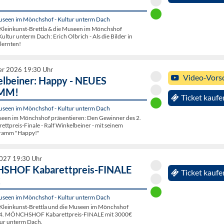
seen im Mönchshof - Kultur unterm Dach
leinkunst-Brettla & die Museen im Mönchshof
Kultur unterm Dach: Erich Olbrich - Als die Bilder in
lernten!
er 2026 19:30 Uhr
Video-Vors
elbeiner: Happy - NEUES
MM!
Ticket kaufe
seen im Mönchshof - Kultur unterm Dach
een im Mönchshof präsentieren: Den Gewinner des 2.
tpreis-Finale - Ralf Winkelbeiner - mit seinem
gramm "Happy!"
2027 19:30 Uhr
SHOF Kabarettpreis-FINALE
Ticket kaufe
€
seen im Mönchshof - Kultur unterm Dach
Kleinkunst-Brettla und die Museen im Mönchshof
s 4. MÖNCHSHOF Kabarettpreis-FINALE mit 3000€
tur unterm Dach.