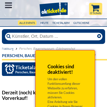
Menü
0 Tickets
ALLE EVENTS
HEUTE
TICKETALARM
GUTSCHEINE
Nabburg
Perschen, Bauernmuseum - Edelmannshof
PERSCHEN, BAUERNMUSEUM - EDELMANNSHOF
Cookies sind
Ticketalarm einrichten »
deaktiviert!
Perschen, Bauernmuseum - Edelmannshof
Um den vollen
Funktionsumfang dieser
Webseite zu erfahren,
Derzeit (noch) keine Veranstaltungen
im
müssen Sie Cookies
Vorverkauf!
aktivieren.
Eine Anleitung wie Sie
Cookies in Ihrem Browser