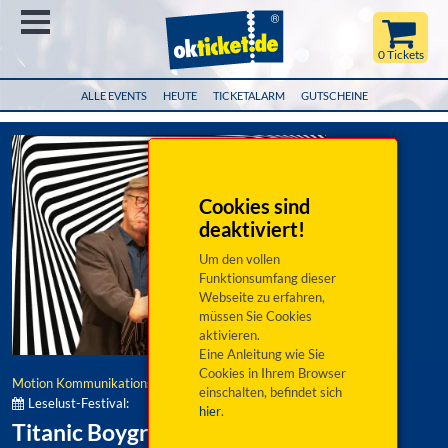
Menü
0 Tickets
ALLE EVENTS
HEUTE
TICKETALARM
GUTSCHEINE
Cookies sind
deaktiviert!
Um den vollen
Funktionsumfang dieser
Webseite zu erfahren,
müssen Sie Cookies
aktivieren.
Eine Anleitung wie Sie
Cookies in Ihrem Browser
Motion Kommunikationsgesellschaft mbh
einschalten, befindet sich
Leselust-Festival:
hier
.
Titanic Boygroup