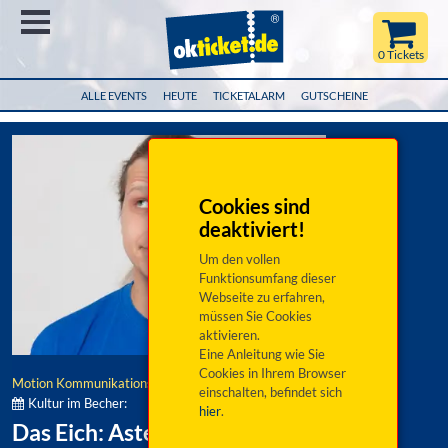
Menü
0 Tickets
ALLE EVENTS
HEUTE
TICKETALARM
GUTSCHEINE
Cookies sind
deaktiviert!
Um den vollen
Funktionsumfang dieser
Webseite zu erfahren,
müssen Sie Cookies
aktivieren.
Eine Anleitung wie Sie
Cookies in Ihrem Browser
Motion Kommunikationsgesellschaft mbh
einschalten, befindet sich
Kultur im Becher:
hier
.
Das Eich: Asterix auf Oberfränkisch IV