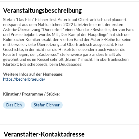
Veranstaltungsbeschreibung
Stefan "Das Eich" Eichner liest Asterix auf Oberfränkisch und plaudert
entspannt aus dem Nähkästchen. 2022 fabrizierte er mit der ersten
Asterix-Übersetzung "Dunnerkeil" einen Mundart-Bestseller, der von Fans
und Presse bejubelt wurde. Mit „Der Kampf der Häuptlinge“ hat sich der
Kulmbacher Komiker exakt den vierten Band der Asterix-Reihe für seine
mittlerweile vierte Übersetzung auf Oberfränkisch ausgesucht. Eine
Geschichte, in der nicht nur die Hinkelsteine, sondern auch wieder die
Fäuste fliegen, der „Zaubersud“ stellenweise ganz anders knallt als
gewohnt und es im Kessel sehr oft „Bumm!“ macht. Im oberfränkischen
Klartext: Eds schebberds, beim Deudaaades!
Weitere Infos auf der Homepage:
https://becherbraeu.de/
Künstler / Programme / Stücke:
Das Eich
Stefan Eichner
Veranstalter-Kontaktadresse