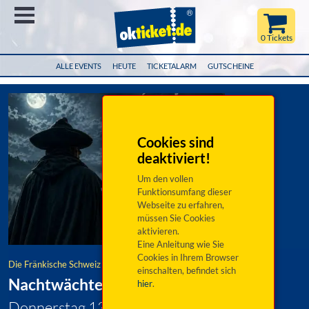
Menü
0 Tickets
ALLE EVENTS
HEUTE
TICKETALARM
GUTSCHEINE
Cookies sind
deaktiviert!
Um den vollen
Funktionsumfang dieser
Webseite zu erfahren,
müssen Sie Cookies
aktivieren.
Eine Anleitung wie Sie
Cookies in Ihrem Browser
Die Fränkische Schweiz - Erlebnisführungen
einschalten, befindet sich
Nachtwächtertour Waischenfeld
hier
.
Donnerstag 13. August 2026