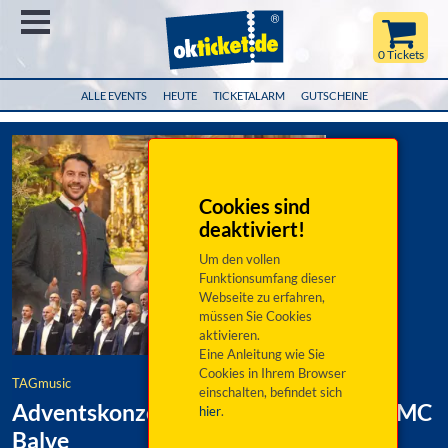
Menü
0 Tickets
ALLE EVENTS
HEUTE
TICKETALARM
GUTSCHEINE
Cookies sind
deaktiviert!
Um den vollen
Funktionsumfang dieser
Webseite zu erfahren,
müssen Sie Cookies
aktivieren.
Eine Anleitung wie Sie
Cookies in Ihrem Browser
TAGmusic
einschalten, befindet sich
Adventskonzert Stimmen der Berge & MC
hier
.
Balve