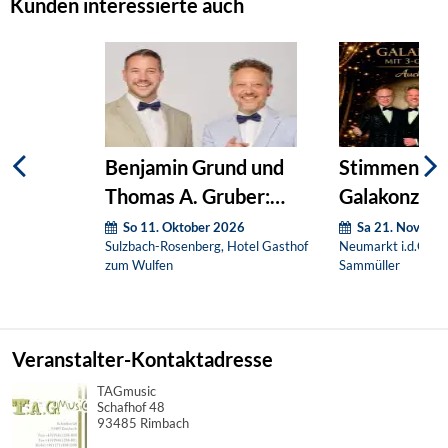
Kunden interessierte auch
Benjamin Grund und
Stimmen de
Thomas A. Gruber:
Galakonzert 
Duokonzert
So 11. Oktober 2026
Sa 21. Novemb
Sulzbach-Rosenberg, Hotel Gasthof
Neumarkt i.d.OPf.,
zum Wulfen
Sammüller
Veranstalter-Kontaktadresse
TAGmusic
Schafhof 48
93485 Rimbach