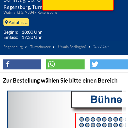
Regensburg, Turmtheater
Watmarkt 5, 93047 Regensburg
Anfahrt ...
Beginn: 18:00 Uhr
Einlass: 17:30 Uhr
Regensburg
Turmtheater
Ursula Berlinghof
Omi-Alarm
Zur Bestellung wählen Sie bitte einen Bereich