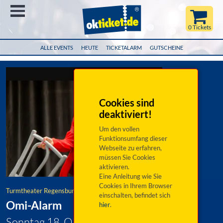
Menü
0 Tickets
ALLE EVENTS
HEUTE
TICKETALARM
GUTSCHEINE
Cookies sind
deaktiviert!
Um den vollen
Funktionsumfang dieser
Webseite zu erfahren,
müssen Sie Cookies
aktivieren.
Eine Anleitung wie Sie
Cookies in Ihrem Browser
Turmtheater Regensburg
einschalten, befindet sich
Omi-Alarm
hier
.
Sonntag 18. Oktober 2026