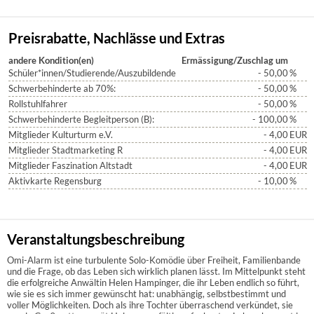
Preisrabatte, Nachlässe und Extras
andere Kondition(en)
Ermässigung/Zuschlag um
Schüler*innen/Studierende/Auszubildende
- 50,00
%
Schwerbehinderte ab 70%:
- 50,00
%
Rollstuhlfahrer
- 50,00
%
Schwerbehinderte Begleitperson (B):
- 100,00
%
Mitglieder Kulturturm e.V.
- 4,00
EUR
Mitglieder Stadtmarketing R
- 4,00
EUR
Mitglieder Faszination Altstadt
- 4,00
EUR
Aktivkarte Regensburg
- 10,00
%
Veranstaltungsbeschreibung
Omi-Alarm ist eine turbulente Solo-Komödie über Freiheit, Familienbande
und die Frage, ob das Leben sich wirklich planen lässt. Im Mittelpunkt steht
die erfolgreiche Anwältin Helen Hampinger, die ihr Leben endlich so führt,
wie sie es sich immer gewünscht hat: unabhängig, selbstbestimmt und
voller Möglichkeiten. Doch als ihre Tochter überraschend verkündet, sie