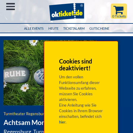
Menü
0 Tickets
ALLE EVENTS
HEUTE
TICKETALARM
GUTSCHEINE
Cookies sind
deaktiviert!
Um den vollen
Funktionsumfang dieser
Webseite zu erfahren,
müssen Sie Cookies
aktivieren.
Eine Anleitung wie Sie
Cookies in Ihrem Browser
Turmtheater Regensburg
einschalten, befindet sich
Achtsam Morden
hier
.
Regensburg, Turmtheater