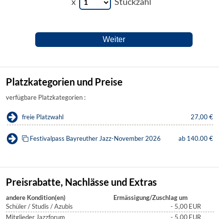
x
Stückzahl
Platzkategorien und Preise
verfügbare Platzkategorien :
freie Platzwahl
27,00 €
Festivalpass Bayreuther Jazz-November 2026
ab 140.00 €
Preisrabatte, Nachlässe und Extras
andere Kondition(en)
Ermässigung/Zuschlag um
Schüler / Studis / Azubis
- 5,00
EUR
Mitglieder Jazzforum
- 5,00
EUR