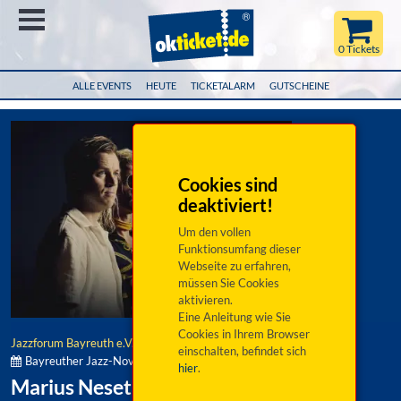
Menü
0 Tickets
ALLE EVENTS
HEUTE
TICKETALARM
GUTSCHEINE
Cookies sind
deaktiviert!
Um den vollen
Funktionsumfang dieser
Webseite zu erfahren,
müssen Sie Cookies
aktivieren.
Eine Anleitung wie Sie
Cookies in Ihrem Browser
Jazzforum Bayreuth e.V.
einschalten, befindet sich
Bayreuther Jazz-November:
hier
.
Marius Neset »Cabaret«