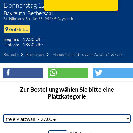
Donnerstag 12. November 2026
Bayreuth, Bechersaal
St.-Nikolaus-Straße 25, 95445 Bayreuth
Anfahrt ...
Beginn: 19:30 Uhr
Einlass: 18:30 Uhr
Bayreuth
Bechersaal
Marius Neset
Marius Neset »Cabaret«
Zur Bestellung wählen Sie bitte eine
Platzkategorie