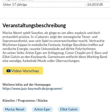
Unter 17-jährige
- 26,00
EUR
Veranstaltungsbeschreibung
Marius Neset spielt Saxofon, als ginge es um alles: explosiv und doch
erstaunlich präzise. In »Cabaret« zeigt der norwegische Tenor- und
Sopransaxofonist, was sein Spiel so unverwechselbar macht. Vertrackte
Rhythmen kippen in melodische Fantasie, funkige Basslinien treffen auf
nordische Energie, rasante Unisonoläufe auf dichte Polyrhythmen.
An seiner Seite: Anton Eger am Schlagzeug, Conor Chaplin am E-Bass und
Elliot Galvin an den Keyboards. Gemeinsam entfacht diese Working Band
eine wendige, funkelnde Musik voller Überraschungen.
Video-Vorschau
Weitere Infos auf der Homepage:
https://www.jazz-bayreuth.de/programm/
Künstler / Programme / Stücke:
Marius Neset
Anton Eger
Elliot Galvin