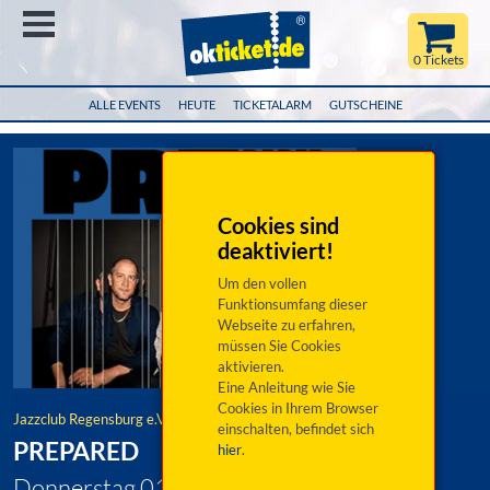
Menü
0 Tickets
ALLE EVENTS
HEUTE
TICKETALARM
GUTSCHEINE
Cookies sind
deaktiviert!
Um den vollen
Funktionsumfang dieser
Webseite zu erfahren,
müssen Sie Cookies
aktivieren.
Eine Anleitung wie Sie
Cookies in Ihrem Browser
Jazzclub Regensburg e.V.
einschalten, befindet sich
PREPARED
hier
.
Donnerstag 01. Oktober 2026