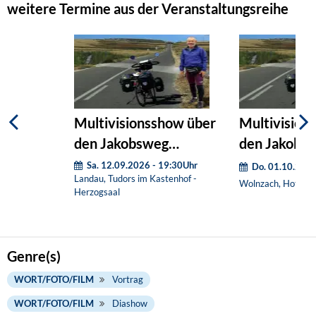
weitere Termine aus der Veranstaltungsreihe
Multivisionsshow über
Multivision
den Jakobsweg
den Jakobs
(Nachholtermin)
(Nachholter
Sa. 12.09.2026 - 19:30Uhr
Do. 01.10.2026
Landau, Tudors im Kastenhof -
Wolnzach, Hotel H
Herzogsaal
Genre(s)
WORT/FOTO/FILM
Vortrag
WORT/FOTO/FILM
Diashow