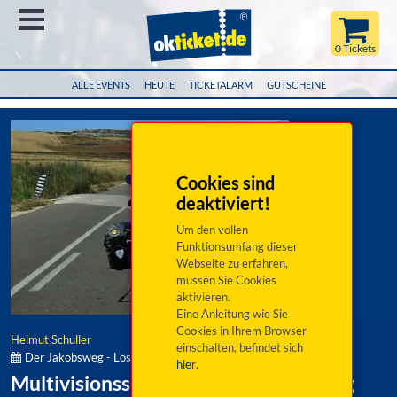
Menü
0 Tickets
ALLE EVENTS
HEUTE
TICKETALARM
GUTSCHEINE
Cookies sind
deaktiviert!
Um den vollen
Funktionsumfang dieser
Webseite zu erfahren,
müssen Sie Cookies
aktivieren.
Eine Anleitung wie Sie
Cookies in Ihrem Browser
Helmut Schuller
einschalten, befindet sich
Der Jakobsweg - Losfahren und erwartet werden:
hier
.
Multivisionsshow über den Jakobsweg