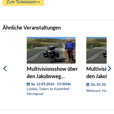
Ähnliche Veranstaltungen
Multivisionsshow über
Multivision
den Jakobsweg
den Jakobs
(Nachholtermin)
(Nachholter
Sa. 12.09.2026 - 19:30Uhr
Do. 01.10.2026
Landau, Tudors im Kastenhof -
Wolnzach, Hotel H
Herzogsaal