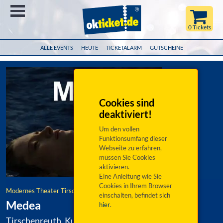
Menü
0 Tickets
ALLE EVENTS
HEUTE
TICKETALARM
GUTSCHEINE
Cookies sind
deaktiviert!
Um den vollen
Funktionsumfang dieser
Webseite zu erfahren,
müssen Sie Cookies
aktivieren.
Eine Anleitung wie Sie
Cookies in Ihrem Browser
Modernes Theater Tirschenreuth e.V.
einschalten, befindet sich
Medea
hier
.
Tirschenreuth, Kultur- und VAZ Kettelerhaus