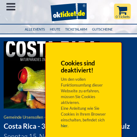
Menü
0 Tickets
ALLE EVENTS
HEUTE
TICKETALARM
GUTSCHEINE
Cookies sind
deaktiviert!
Um den vollen
Funktionsumfang dieser
Webseite zu erfahren,
müssen Sie Cookies
aktivieren.
Eine Anleitung wie Sie
Cookies in Ihrem Browser
Gemeinde Ursensollen - kubus
einschalten, befindet sich
Costa Rica - 3D-Show mit Stephan Schulz
hier
.
Sonntag 15. November 2026